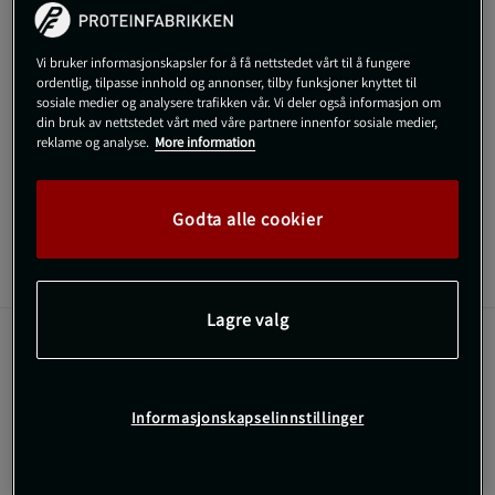
Gratis frakt over 800 kr
Gratis retur
14 dagers angrerett
Vi bruker informasjonskapsler for å få nettstedet vårt til å fungere
ordentlig, tilpasse innhold og annonser, tilby funksjoner knyttet til
SKU #230783995505
| EAN
7332576178153
sosiale medier og analysere trafikken vår. Vi deler også informasjon om
din bruk av nettstedet vårt med våre partnere innenfor sosiale medier,
GASP Duffel Bag er en treningsbag som møter alle livets behov
reklame og analyse.
More information
med et smart og slitesterkt design.
Les mer
Godta alle cookier
Informasjon
Anmeldelser
Lagre valg
GASP Duffel Bag er en treningsbag som møter alle livets behov
med et smart og slitesterkt design.
Kan brukes som ryggsekk
Informasjonskapselinnstillinger
70 liter
Innerlommer med glidelås
Slitesterkt materiale