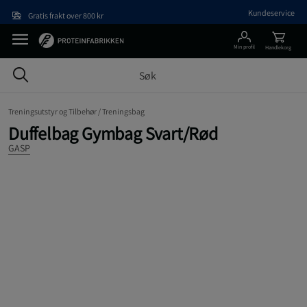
Hopp til hovedinnholdet
Kundeservice
Gratis frakt over 800 kr
Min profil
Handlekorg
Treningsutstyr og Tilbehør /
Treningsbag
Duffelbag Gymbag Svart/Rød
GASP