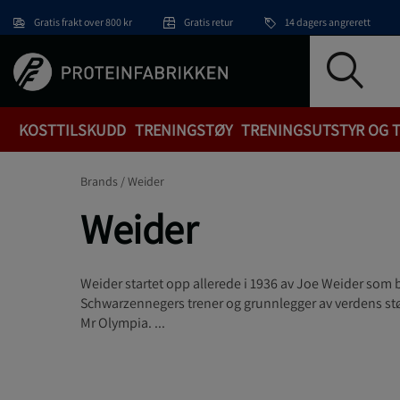
Hopp til hovedinnholdet
Gratis frakt over 800 kr
Gratis retur
14 dagers angrerett
KOSTTILSKUDD
TRENINGSTØY
TRENINGSUTSTYR OG 
Brands /
Weider
Weider
Weider startet opp allerede i 1936 av Joe Weider som 
Schwarzennegers trener og grunnlegger av verdens s
Mr Olympia. ...