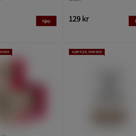
129 kr
Kjøp
AR MER
KJØP FLER, SPAR MER