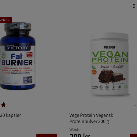
9
AR MER
+ 
120 kapsler
Vege Protein Vegansk
Proteinpulver 300 g
Weider
209 kr