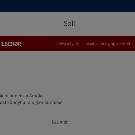
TILBEHØR
Bestselgere
Inspirasjon og oppskrifter
blant annet var Arnold
tørste bodybuildingkonkurranse,
Les mer