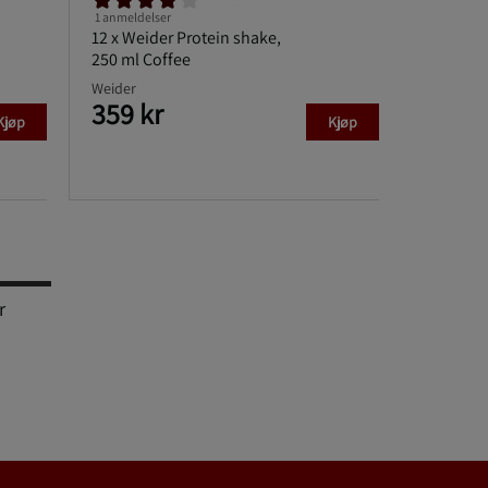
1 anmeldelser
12 x Weider Protein shake,
250 ml Coffee
Weider
359 kr
Kjøp
Kjøp
r