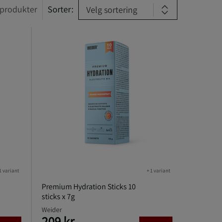
produkter
Sorter:
Velg sortering
1 variant
+ 1 variant
Premium Hydration Sticks 10
sticks x 7g
Weider
209 kr