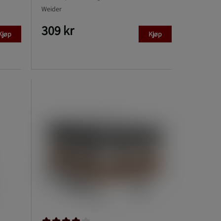
Weider
309 kr
Kjøp
Kjøp