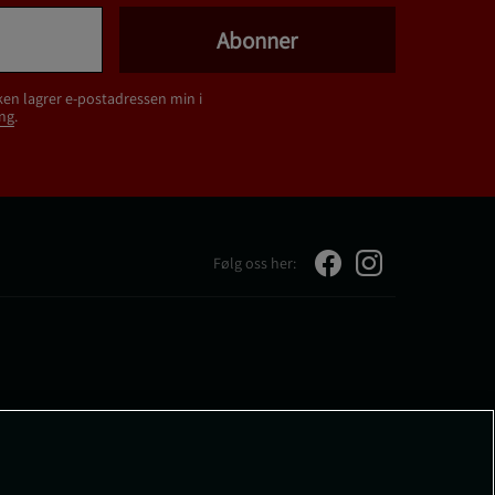
Abonner
ken lagrer e-postadressen min i
ng
.
Følg oss her: