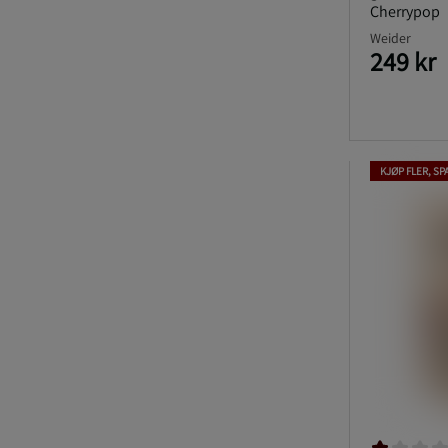
Cherrypop
Weider
249 kr
KJØP FLER, SP