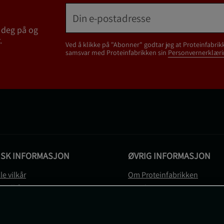
 deg på og
.
Ved å klikke på "Abonner" godtar jeg at Proteinfabrik
samsvar med Proteinfabrikken sin
Personvernerklæri
ISK INFORMASJON
ØVRIG INFORMASJON
le vilkår
Om Proteinfabrikken
gsvilkår
Gavekort
vernerklæring
Sitemap
gsvilkår