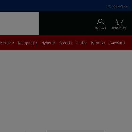
Kundeservice
Handlekorg
Min profil
Min side
Kampanjer
Nyheter
Brands
Outlet
Kontakt
Gavekort