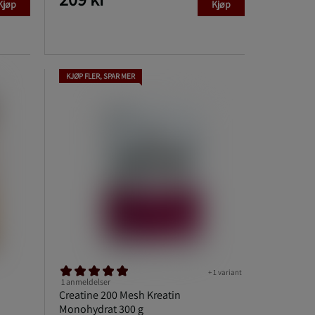
Kjøp
Kjøp
KJØP FLER, SPAR MER
+ 1 variant
1 anmeldelser
Creatine 200 Mesh Kreatin
Monohydrat 300 g