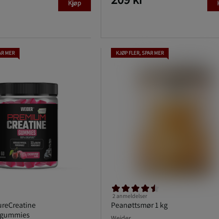
Kjøp
AR MER
KJØP FLER, SPAR MER
2 anmeldelser
reCreatine
Peanøttsmør 1 kg
 gummies
Weider