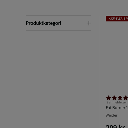
KJØP FLER, SP
Produktkategori
Produktkategori
3 anmeldelser
Fat Burner 
Weider
209 kr