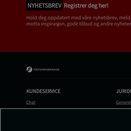
NYHETSBREV
Registrer deg her!
Hold deg oppdatert med våre nyhetsbrev, meld
motta inspirasjon, gode tilbud og andre nyheter
KUNDESERVICE
JURID
Chat
Generel
Kontakt
Betalin
Kontroller bestillingen
Person
Angre kjøp
Leverin