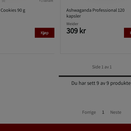
+ 1 variant
n Cookies 90 g
Ashwaganda Professional 120
kapsler
Weider
309 kr
Kjøp
Side 1 av 1
Du har sett 9 av 9 produkte
Forrige
1
Neste