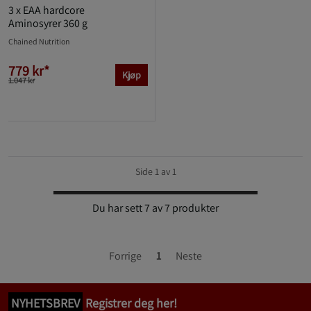
3 x EAA hardcore
Aminosyrer 360 g
Chained Nutrition
779 kr*
Kjøp
1.047 kr
Side 1 av 1
Du har sett 7 av 7 produkter
Forrige
1
Neste
NYHETSBREV
Registrer deg her!