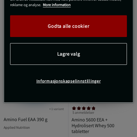
reklame og analyse.
More information
Godta alle cookier
10%
KJØP FLER, SPAR MER
Lagre valg
Informasjonskapselinnstillinger
+ 1 variant
5 anmeldelser
Amino Fuel EAA 390 g
Amino 5600 EEA +
Hydrolisert Whey 500
Applied Nutrition
tabletter