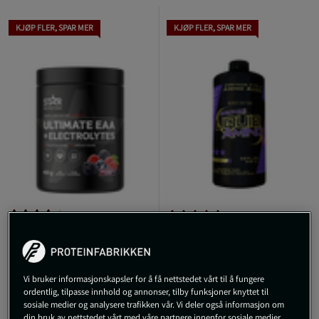
KJØP FLER, SPAR MER
KJØP FLER, SPAR MER
+ 1 variant
9 anmeldelser
1 anmeldelser
Ultimate EAA +
Liquid Amino Flytende
Electrolytes
BCAA 946 ml Fruit Punch
Star Nutrition
STACKER2Europe
Vi bruker informasjonskapsler for å få nettstedet vårt til å fungere
ordentlig, tilpasse innhold og annonser, tilby funksjoner knyttet til
349 kr
459 kr
sosiale medier og analysere trafikken vår. Vi deler også informasjon om
Kjøp
Kjøp
din bruk av nettstedet vårt med våre partnere innenfor sosiale medier,