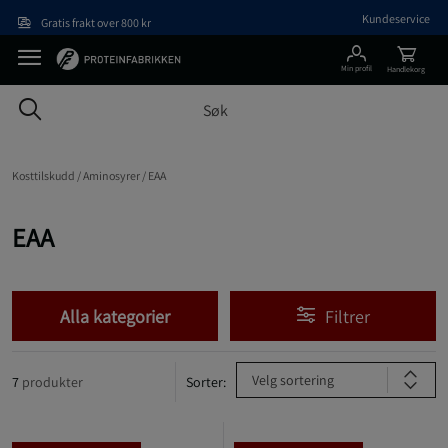
Hopp til hovedinnholdet
Kundeservice
Gratis frakt over 800 kr
Min profil
Handlekorg
Kosttilskudd /
Aminosyrer /
EAA
EAA
Alla kategorier
Filtrer
Velg sortering
7
produkter
Sorter: