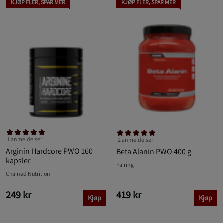
KJØP FLER, SPAR MER
KJØP FLER, SPAR MER
1 anmeldelser
2 anmeldelser
Arginin Hardcore PWO 160
Beta Alanin PWO 400 g
kapsler
Fairing
Chained Nutrition
249 kr
419 kr
Kjøp
Kjøp