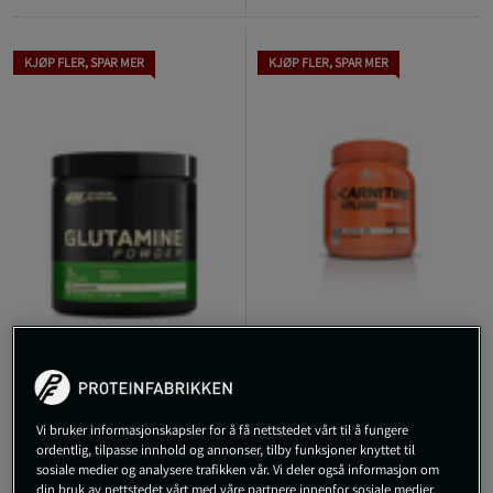
KJØP FLER, SPAR MER
KJØP FLER, SPAR MER
3 anmeldelser
1 anmeldelser
Glutaminpulver 630 g
L-Carnitine Xplode L-
Naturell
Karnitin Pulver 300 g
Vi bruker informasjonskapsler for å få nettstedet vårt til å fungere
Optimum Nutrition
Olimp Sports Nutrition
ordentlig, tilpasse innhold og annonser, tilby funksjoner knyttet til
sosiale medier og analysere trafikken vår. Vi deler også informasjon om
739 kr
649 kr
din bruk av nettstedet vårt med våre partnere innenfor sosiale medier,