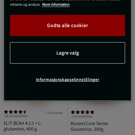
Kjøp
Kjøp
reklame og analyse.
More information
Godta alle cookier
KJØP FLER, SPAR MER
KJØP FLER, SPAR MER
Lagre valg
Informasjonskapselinnstillinger
+ 4 varianter
28 anmeldelser
2 anmeldelser
ELIT BCAA 4:1:1 + L-
Mutant Core Series
glutamine, 400 g
Glutamine, 300g