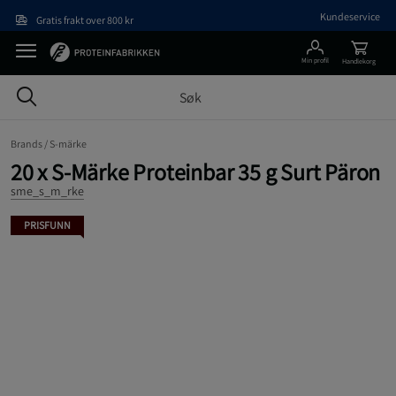
Hopp til hovedinnholdet
Kundeservice
Gratis frakt over 800 kr
Min profil
Handlekorg
Brands /
S-märke
20 x S-Märke Proteinbar 35 g Surt Päron
sme_s_m_rke
PRISFUNN