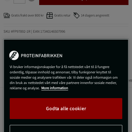
Gratis frakt over 800 kr
Gratis retur
14 dagers angrerett
SKU #FP97892-1R | EAN
17340146507996
S-Märke Protein Bar Sour Pear & Salt Lakris er proteinbarer i et
praktisk format med høyt proteininnhold. En praktisk snack for en
aktiv livsstil.
Les mer
Vi bruker informasjonskapsler for å få nettstedet vårt til å fungere
ordentlig, tilpasse innhold og annonser, tilby funksjoner knyttet til
sosiale medier og analysere trafikken vår. Vi deler også informasjon om
Informasjon
Anmeldelser
Næringsinformasjon & ingredien
din bruk av nettstedet vårt med våre partnere innenfor sosiale medier,
reklame og analyse.
More information
S-Märke Protein Bars fra Candy People er proteinbarer inspirert
av det klassiske S-merket smakene Sour Pear og Salt Lakris.
Godta alle cookier
Med et proteininnhold på opptil 30 % kombineres funksjon og
smak i et lett tilgjengelig format. Barene egner seg både etter
trening og som en rask snack i løpet av dagen. Den myke
teksturen sammen med et smakfullt belegg gir en balansert