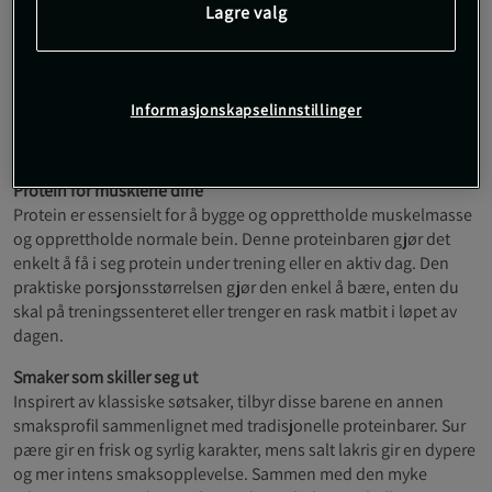
Lagre valg
helhetsopplevelse. Et enkelt alternativ for dem som ønsker å
øke sitt daglige proteininntak.
Opptil 30 % protein
Klassiske S-smaker
Informasjonskapselinnstillinger
Ca. 10 gram protein per bar
Egnet før eller etter trening
Protein for musklene dine
Protein er essensielt for å bygge og opprettholde muskelmasse
og opprettholde normale bein. Denne proteinbaren gjør det
enkelt å få i seg protein under trening eller en aktiv dag. Den
praktiske porsjonsstørrelsen gjør den enkel å bære, enten du
skal på treningssenteret eller trenger en rask matbit i løpet av
dagen.
Smaker som skiller seg ut
Inspirert av klassiske søtsaker, tilbyr disse barene en annen
smaksprofil sammenlignet med tradisjonelle proteinbarer. Sur
pære gir en frisk og syrlig karakter, mens salt lakris gir en dypere
og mer intens smaksopplevelse. Sammen med den myke