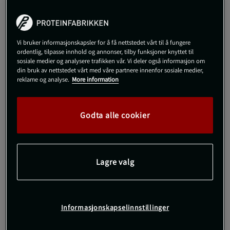
Mutant
BeKeto
469 kr
549 kr
Kjøp
Kjøp
Vi bruker informasjonskapsler for å få nettstedet vårt til å fungere
ordentlig, tilpasse innhold og annonser, tilby funksjoner knyttet til
sosiale medier og analysere trafikken vår. Vi deler også informasjon om
din bruk av nettstedet vårt med våre partnere innenfor sosiale medier,
reklame og analyse.
More information
KJØP FLER, SPAR MER
Godta alle cookier
Lagre valg
Informasjonskapselinnstillinger