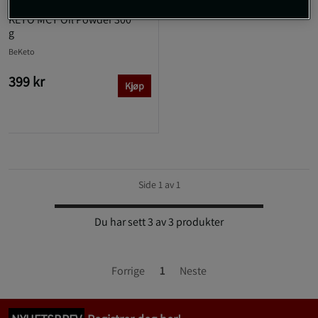
KETO MCT Oil Powder 300
g
BeKeto
399 kr
Kjøp
Side 1 av 1
Du har sett 3 av 3 produkter
Forrige
1
Neste