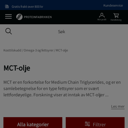
Hopp til hovedinnholdet
Kundeservice
Gratis frakt over 800 kr
Min profil
Handlekorg
Kosttilskudd /
Omega-3 og fettsyrer /
MCT-olje
MCT-olje
MCT er en forkortelse for Medium Chain Triglycerides, og er en
samlebetegnelse for en type fettsyrer som er svært
lettfordøyelige. Forskning viser at inntak av MCT-oljer ...
Les mer
Alla kategorier
Filtrer