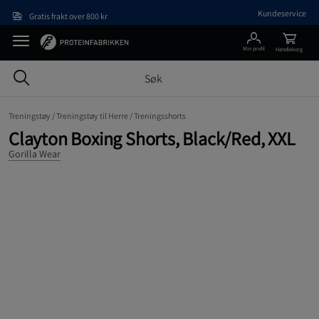
Hopp til hovedinnholdet
Kundeservice
Gratis frakt over 800 kr
Min profil
Handlekorg
Treningstøy /
Treningstøy til Herre /
Treningsshorts
Clayton Boxing Shorts, Black/Red, XXL
Gorilla Wear