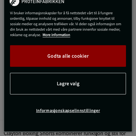
XXL
Utsolgt fra lager
Vi bruker informasjonskapsler for å få nettstedet vårt til å fungere
ordentlig, tilpasse innhold og annonser, tilby funksjoner knyttet til
sosiale medier og analysere trafikken vår. Vi deler også informasjon om
din bruk av nettstedet vårt med våre partnere innenfor sosiale medier,
Gi meg beskjed via e-post
reklame og analyse.
More information
Dette produktet er dessverre ikke i lager. Få beskjed når det
!
Godta alle cookier
kommer på lager igen.
SKU #91083905R | EAN
8721122844243
Lagre valg
Profesjonelle og funksjonelle bokse-shorts for intensiv trening.
Les mer
Informasjonskapselinnstillinger
Informasjon
Anmeldelser
Clayton Boxing Shorts kombinerer funksjon og stil for