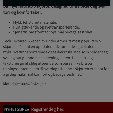
Din nye favoritt-t-skjorte, designet for å holde deg sval,
tørr og komfortabel.
Mykt, teksturert materiale.
Hurtigtørkende og svettransporterende.
Sjenerøs passform for optimal bevegelsesfrihet.
Tech Textured SS er en av Under Armours mest populære t-
skjorter, nå med en oppdatert teksturert design. Materialet er
mykt, svettransporterende og tørker raskt, noe som holder deg
sval og tørr gjennom hele treningsøkten. Den naturlige
teksturen gir et stilig utseende som passer like bra på
treningssenteret som til hverdags. Denne t-skjorten er skapt for
å gi deg maksimal komfort og bevegelsesfrihet.
Materiale:
100% Polyester
NYHETSBREV
Registrer deg her!