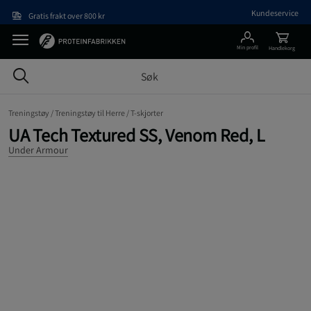
Hopp til hovedinnholdet
Kundeservice
Gratis frakt over 800 kr
Min profil
Handlekorg
Treningstøy /
Treningstøy til Herre /
T-skjorter
UA Tech Textured SS, Venom Red, L
Under Armour