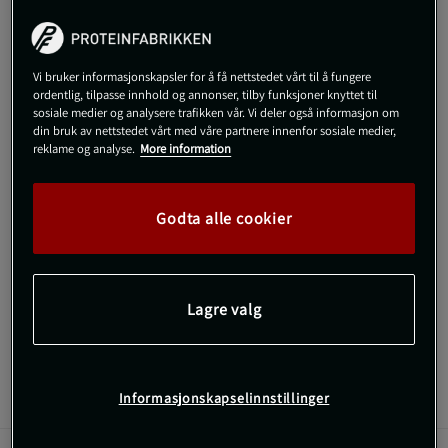
Veil.pris
379 kr
L
Utsolgt fra lager
Vi bruker informasjonskapsler for å få nettstedet vårt til å fungere
ordentlig, tilpasse innhold og annonser, tilby funksjoner knyttet til
sosiale medier og analysere trafikken vår. Vi deler også informasjon om
Gi meg beskjed via e-post
din bruk av nettstedet vårt med våre partnere innenfor sosiale medier,
reklame og analyse.
More information
Dette produktet er dessverre ikke i lager. Få beskjed når det
!
kommer på lager igen.
Godta alle cookier
SKU #1382796-690R | EAN
198634138081
UA Tech Textured SS – En klassiker med forbedret følelse.
Lagre valg
Les mer
Informasjonskapselinnstillinger
Informasjon
Anmeldelser