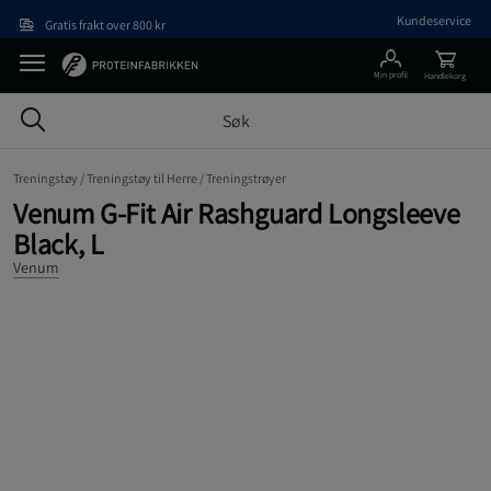
Hopp til hovedinnholdet
Kundeservice
Gratis frakt over 800 kr
Min profil
Handlekorg
Treningstøy /
Treningstøy til Herre /
Treningstrøyer
Venum G-Fit Air Rashguard Longsleeve
Black, L
Venum