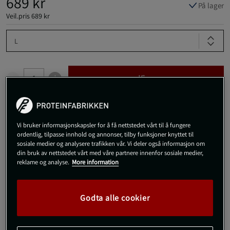
689 kr
På lager
Veil.pris
689 kr
L
Kjøp
Gratis frakt over 800 kr
Gratis retur
14 dagers angrerett
Vi bruker informasjonskapsler for å få nettstedet vårt til å fungere
ordentlig, tilpasse innhold og annonser, tilby funksjoner knyttet til
SKU #VENUM-05008-001R | EAN
3611441720401
sosiale medier og analysere trafikken vår. Vi deler også informasjon om
din bruk av nettstedet vårt med våre partnere innenfor sosiale medier,
Venum G-Fit Air Rashguard Longsleeve - For ultimat komfort og
reklame og analyse.
More information
bevegelsesfrihet under Jiu-Jitsu, MMA og styrketrening.
Reduserer risikoen for skader og fremmer muskelrestitusjon.
Les mer
Godta alle cookier