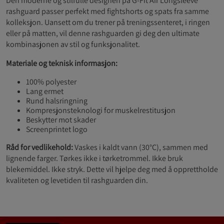
Den moderne og stilfulle designen på G-Fit Air Longsleeve
rashguard passer perfekt med fightshorts og spats fra samme
kolleksjon. Uansett om du trener på treningssenteret, i ringen
eller på matten, vil denne rashguarden gi deg den ultimate
kombinasjonen av stil og funksjonalitet.
Materiale og teknisk informasjon:
100% polyester
Lang ermet
Rund halsringning
Kompresjonsteknologi for muskelrestitusjon
Beskytter mot skader
Screenprintet logo
Råd for vedlikehold:
Vaskes i kaldt vann (30°C), sammen med
lignende farger. Tørkes ikke i tørketrommel. Ikke bruk
blekemiddel. Ikke stryk. Dette vil hjelpe deg med å opprettholde
kvaliteten og levetiden til rashguarden din.