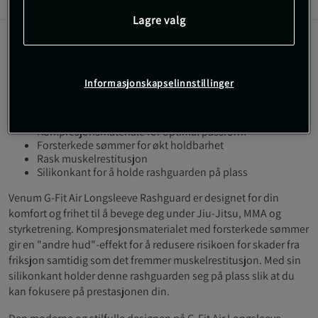
Informasjon
Anmeldelser
Lagre valg
Venum G-Fit Air Rashguard Longsleeve - For ultimat
komfort og bevegelsesfrihet under Jiu-Jitsu, MMA og
Informasjonskapselinnstillinger
styrketrening. Reduserer risikoen for skader og fremmer
muskelrestitusjon.
Kompresjonsmateriale for optimal passform
Forsterkede sømmer for økt holdbarhet
Rask muskelrestitusjon
Silikonkant for å holde rashguarden på plass
Venum G-Fit Air Longsleeve Rashguard er designet for din
komfort og frihet til å bevege deg under Jiu-Jitsu, MMA og
styrketrening. Kompresjonsmaterialet med forsterkede sømmer
gir en "andre hud"-effekt for å redusere risikoen for skader fra
friksjon samtidig som det fremmer muskelrestitusjon. Med sin
silikonkant holder denne rashguarden seg på plass slik at du
kan fokusere på prestasjonen din.