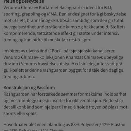
Ytelse og Beskyttelse
Venum x Chimaev Kortarmet Rashguard er ideell for BJJ,
sparring, grappling og MMA. Den er designet for å gi beskyttelse
mot utslett, brannsår og skrubbsår, samtidig som den gir total
bevegelsesfrihet under stående kamp og bakkearbeid. Stoffets
komprimerende, tettsittende effekt gir støtte under intensiv
trening og kan bidra til muskulær restitusjon.
Inspirert av ulvens ånd ("Borz" på tsjetsjensk) kanaliserer
Venum x Chimaev-kolleksjonen Khamzat Chimaevs ubøyelige
driv inn i Venums høyytelsesutstyr. Med sin elegante svart-grå-
gull-palett er denne rashguarden bygget for å tåle den daglige
treningsrutinen.
Konstruksjon og Passform
Rashguarden har forsterkede sømmer for maksimal holdbarhet
og mesh-innlegg (mesh inserts) for økt ventilasjon. Nederst er
det silikonbånd som hjelper til med å holde trøyen på plass mot
shorts eller spats.
Hovedmaterialet er en blanding av 88% Polyester / 12% Elastan
og 85% Polyester / 15% Elastan.