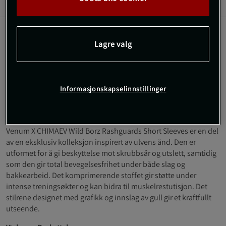
Informasjon
Anmeldelser
Denne rashguarden er designet for å gi optimal
Lagre valg
beskyttelse og støtte under grappling, BJJ og MMA-
trening.
Beskytter mot skrubbsår og utslett
Informasjonskapselinnstillinger
Kompresjonsmateriale for muskelstøtte
Fri bevegelighet under trening
Særpreget design med ulveinspirasjon
Venum X CHIMAEV Wild Borz Rashguards Short Sleeves er en del
av en eksklusiv kolleksjon inspirert av ulvens ånd. Den er
utformet for å gi beskyttelse mot skrubbsår og utslett, samtidig
som den gir total bevegelsesfrihet under både slag og
bakkearbeid. Det komprimerende stoffet gir støtte under
intense treningsøkter og kan bidra til muskelrestutisjon. Det
stilrene designet med grafikk og innslag av gull gir et kraftfullt
utseende.