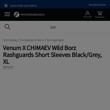
Hopp til hovedinnholdet
Kundeservice
Gratis frakt over 800 kr
Min profil
Handlekorg
Treningstøy /
Treningstøy til Herre /
Treningstrøyer
Venum X CHIMAEV Wild Borz
Rashguards Short Sleeves Black/Grey,
XL
Venum