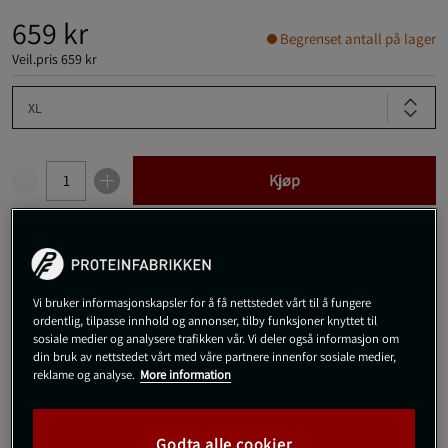
659 kr
Begrenset antall på lager
Veil.pris
659 kr
XL
Kjøp
Gratis frakt over 800 kr
Gratis retur
14 dagers angrerett
SKU #VENUM-05998-109R | EAN
3611442083352
Vi bruker informasjonskapsler for å få nettstedet vårt til å fungere
ordentlig, tilpasse innhold og annonser, tilby funksjoner knyttet til
Opplev den kompromissløse ytelsen til Venum X CHIMAEV Wild
sosiale medier og analysere trafikken vår. Vi deler også informasjon om
Borz Rashguards Short Sleeves under treningsøktene dine.
din bruk av nettstedet vårt med våre partnere innenfor sosiale medier,
reklame og analyse.
More information
Les mer
Godta alle cookier