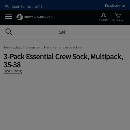
Hopp til hovedinnholdet
Kundeservice
Gratis frakt over 800 kr
Min profil
Handlekorg
Treningstøy /
Treningstøy til Herre /
Strømper og sokker
3-Pack Essential Crew Sock, Multipack,
35-38
Björn Borg