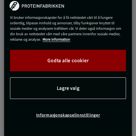
99 kr
På lager
Veil.pris
99 kr
Vi bruker informasjonskapsler for å få nettstedet vårt til å fungere
ordentlig, tilpasse innhold og annonser, tilby funksjoner knyttet til
35-38
sosiale medier og analysere trafikken vår. Vi deler også informasjon om
din bruk av nettstedet vårt med våre partnere innenfor sosiale medier,
reklame og analyse.
More information
Kjøp
Godta alle cookier
Gratis frakt over 800 kr
Gratis retur
14 dagers angrerett
SKU #10004295-MP001R | EAN
7321465617071
Lagre valg
Essential Crew Sock, Multipack fra Björn Borg tilbyr komfortable
sportssokker i en praktisk trippelpakke.
Les mer
Informasjonskapselinnstillinger
Informasjon
Anmeldelser