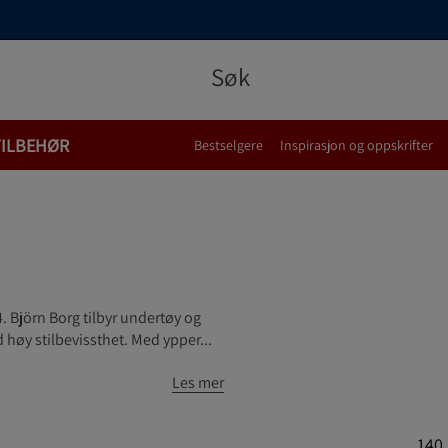
TILBEHØR
Bestselgere
Inspirasjon og oppskrifter
. Björn Borg tilbyr undertøy og
 høy stilbevissthet. Med ypper...
Les mer
140