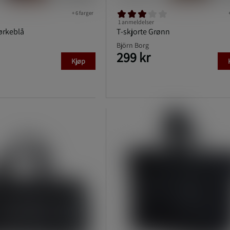
+ 6 farger
1 anmeldelser
ørkeblå
T-skjorte Grønn
Björn Borg
299 kr
Kjøp