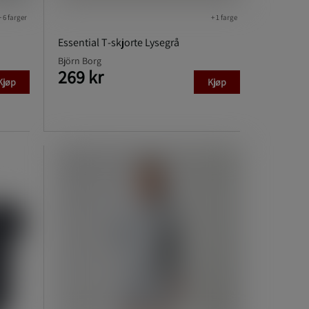
+ 6 farger
+ 1 farge
Essential T‑skjorte Lysegrå
Björn Borg
269 kr
Kjøp
Kjøp