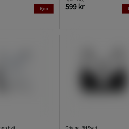
599 kr
Kjøp
opp Hvit
Original BH Svart