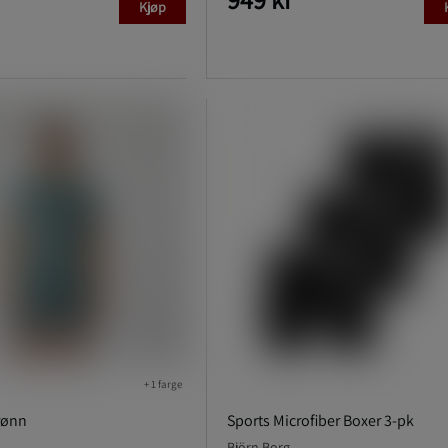
Kjøp
+ 1 farge
rønn
Sports Microfiber Boxer 3-pk
Björn Borg