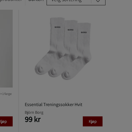
+ 1 farge
Essential Treningssokker Hvit
Björn Borg
99 kr
Kjøp
Kjøp