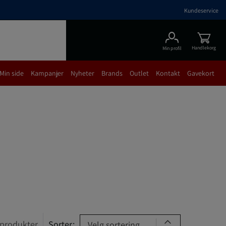
Kundeservice
Handlekorg
Min profil
Min side
Kampanjer
Nyheter
Brands
Outlet
Kontakt
Gavekort
produkter
Sorter:
Velg sortering