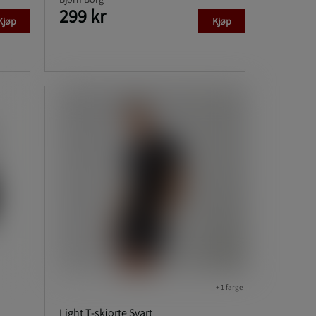
299 kr
Kjøp
Kjøp
+ 1 farge
Light T-skjorte Svart