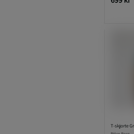
T‑skjorte G
Björn Borg