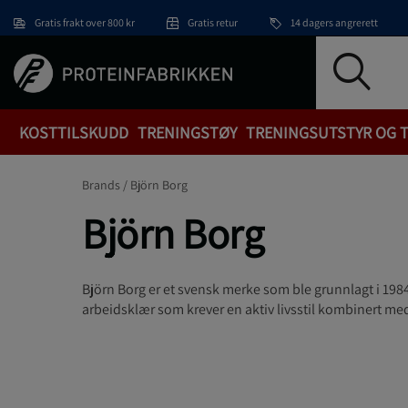
Hopp til hovedinnholdet
Gratis frakt over 800 kr
Gratis retur
14 dagers angrerett
KOSTTILSKUDD
TRENINGSTØY
TRENINGSUTSTYR OG 
Brands /
Björn Borg
Björn Borg
Björn Borg er et svensk merke som ble grunnlagt i 1984
arbeidsklær som krever en aktiv livsstil kombinert med