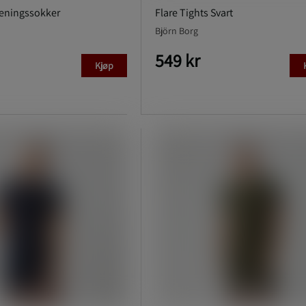
reningssokker
Flare Tights Svart
Björn Borg
549 kr
Kjøp