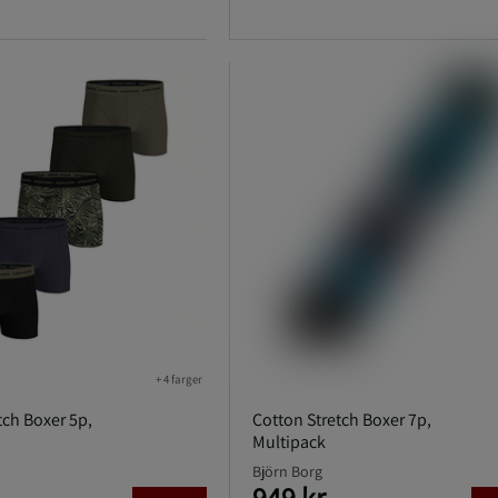
+ 4 farger
tch Boxer 5p,
Cotton Stretch Boxer 7p,
Multipack
Björn Borg
949 kr