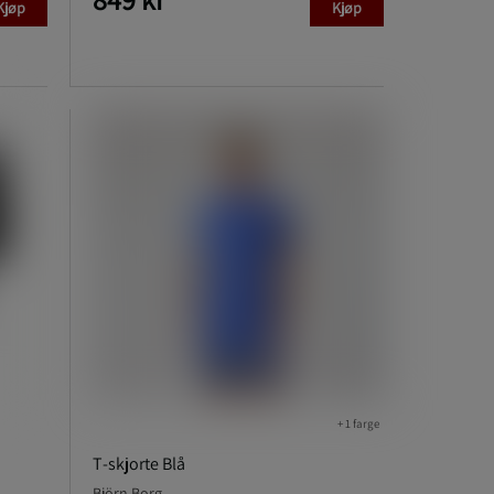
Kjøp
Kjøp
+ 1 farge
T‑skjorte Blå
Björn Borg