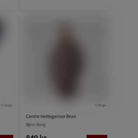
+ 1 farge
+ 1 farge
Centre Hettegenser Brun
Björn Borg
849 kr