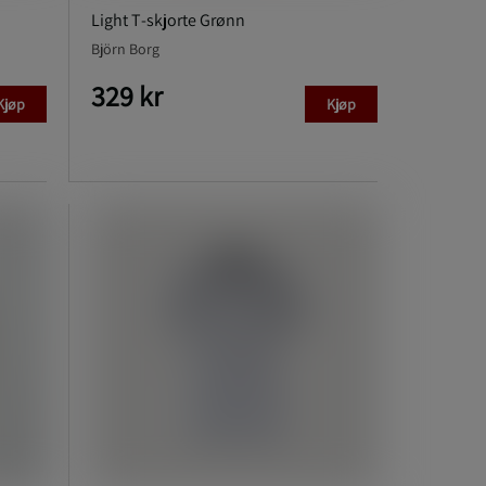
Light T‑skjorte Grønn
Björn Borg
329 kr
Kjøp
Kjøp