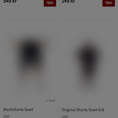
549 kr
149 kr
Kjøp
Kjøp
+ 1 farge
Meshshorts Svart
Original Shorts Svart Grå
GASP
GASP