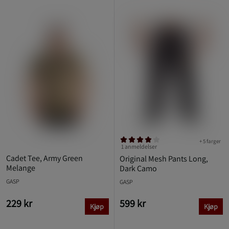
+ 5 farger
1 anmeldelser
Cadet Tee, Army Green
Original Mesh Pants Long,
Melange
Dark Camo
GASP
GASP
229 kr
599 kr
Kjøp
Kjøp