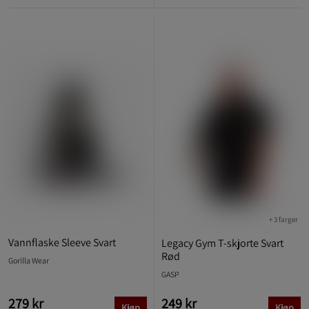
+ 3 farger
Vannflaske Sleeve Svart
Legacy Gym T-skjorte Svart
Rød
Gorilla Wear
GASP
279 kr
249 kr
Kjøp
Kjøp