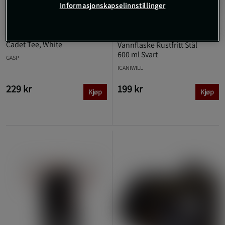
Informasjonskapselinnstillinger
+ 5 farger
9 anmeldelser
3 anmeldelser
Cadet Tee, White
Vannflaske Rustfritt Stål
600 ml Svart
GASP
ICANIWILL
229 kr
199 kr
Kjøp
Kjøp