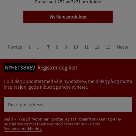
Du har sett 252 av 3221 produkter
Vis flere produkter
Forrige
1
...
7
8
9
10
11
12
13
Neste
NYHETSBREV
Registrer deg her!
Hold deg oppdatert med våre nyhetsbrev, meld deg på og motta
inspirasjon, gode tilbud og andre nyheter.
Ved å klikke på "Abonner" godtar jeg at Proteinfabrikken lagrer e-
postadressen min i samsvar med Proteinfabrikken sin
Personvernerklæring
.