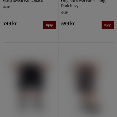
Gasp Sweat Pant, Black
Original Mesh Pants Long,
Dark Navy
GASP
GASP
749 kr
599 kr
Kjøp
Kjøp