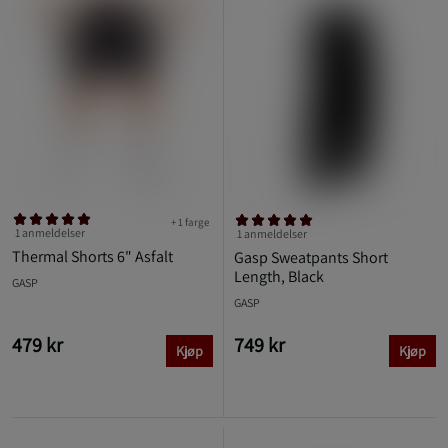
+ 1 farge
1 anmeldelser
1 anmeldelser
Thermal Shorts 6" Asfalt
Gasp Sweatpants Short
Length, Black
GASP
GASP
479 kr
749 kr
Kjøp
Kjøp