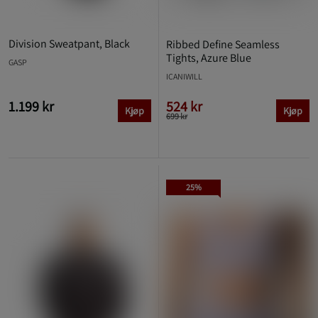
Division Sweatpant, Black
Ribbed Define Seamless
Tights, Azure Blue
GASP
ICANIWILL
1.199 kr
524 kr
Kjøp
Kjøp
699 kr
25%