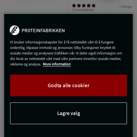
+ 3 farger
2 anmeldelser
Inc Shorts Svart Grå
Pro Mesh Shorts, Grey
GASP
GASP
499 kr
649 kr
Kjøp
Kjøp
Vi bruker informasjonskapsler for å få nettstedet vårt til å fungere
ordentlig, tilpasse innhold og annonser, tilby funksjoner knyttet til
sosiale medier og analysere trafikken vår. Vi deler også informasjon om
din bruk av nettstedet vårt med våre partnere innenfor sosiale medier,
reklame og analyse.
More information
Godta alle cookier
Lagre valg