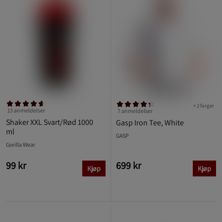
+ 2 farger
13 anmeldelser
7 anmeldelser
Shaker XXL Svart/Rød 1000
Gasp Iron Tee, White
ml
GASP
Gorilla Wear
99 kr
699 kr
Kjøp
Kjøp