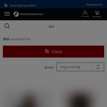
Hopp til hovedinnholdet
Kundeservice
Gratis frakt over 800 kr
Min profil
Handlekorg
3221
resultat(er) for
Filtrer
Velg sortering
Sorter: