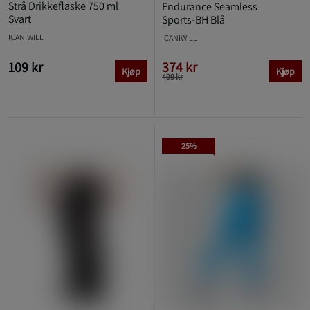
Strå Drikkeflaske 750 ml
Endurance Seamless
Svart
Sports-BH Blå
ICANIWILL
ICANIWILL
109 kr
374 kr
Kjøp
Kjøp
499 kr
25%