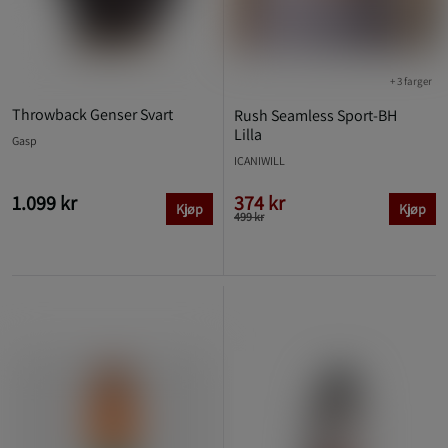
+ 3 farger
Throwback Genser Svart
Rush Seamless Sport-BH
Lilla
Gasp
ICANIWILL
1.099 kr
374 kr
Kjøp
Kjøp
499 kr