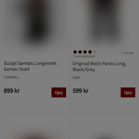
+ 5 farger
1 anmeldelser
Sculpt Sømløs Langermet
Original Mesh Pants Long,
Genser Svart
Black/Grey
ICANIWILL
GASP
899 kr
599 kr
Kjøp
Kjøp