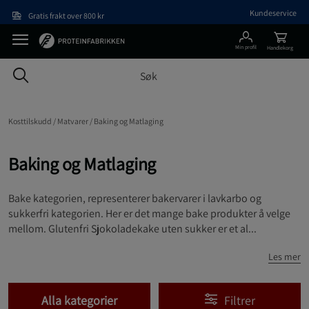
Hopp til hovedinnholdet
Kundeservice
Gratis frakt over 800 kr
Min profil
Handlekorg
Kosttilskudd /
Matvarer /
Baking og Matlaging
Baking og Matlaging
Bake kategorien, representerer bakervarer i lavkarbo og
sukkerfri kategorien. Her er det mange bake produkter å velge
mellom. Glutenfri Sjokoladekake uten sukker er et al...
Les mer
Alla kategorier
Filtrer