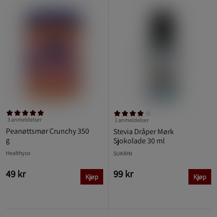
3 anmeldelser
1 anmeldelser
Peanøttsmør Crunchy 350
Stevia Dråper Mørk
g
Sjokolade 30 ml
Healthyco
SUKRIN
49 kr
99 kr
Kjøp
Kjøp