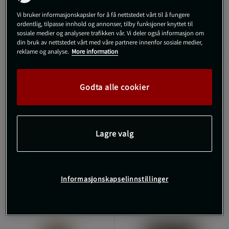
Vi bruker informasjonskapsler for å få nettstedet vårt til å fungere
ordentlig, tilpasse innhold og annonser, tilby funksjoner knyttet til
sosiale medier og analysere trafikken vår. Vi deler også informasjon om
din bruk av nettstedet vårt med våre partnere innenfor sosiale medier,
reklame og analyse.
More information
7 anmeldelser
8 anmeldelser
Godta alle cookier
Sukrin Gold
Proteinella, 200 g
Sukkererstatning 500 g
Healthyco
SUKRIN
Lagre valg
109 kr
49 kr
Kjøp
Kjøp
Informasjonskapselinnstillinger
KJØP FLER, SPAR MER
KJØP FLER, SPAR MER