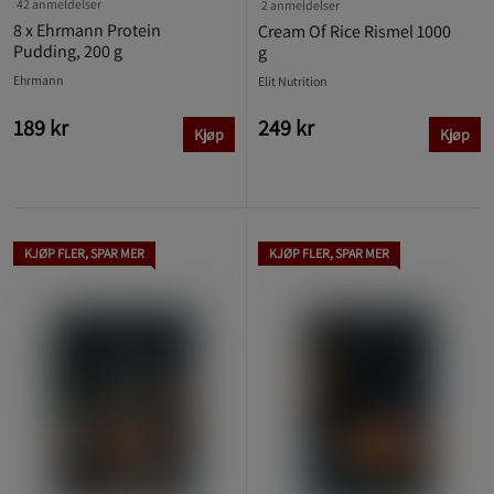
42 anmeldelser
2 anmeldelser
8 x Ehrmann Protein
Cream Of Rice Rismel 1000
Pudding, 200 g
g
Ehrmann
Elit Nutrition
189 kr
249 kr
Kjøp
Kjøp
KJØP FLER, SPAR MER
KJØP FLER, SPAR MER