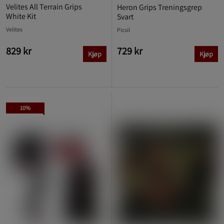
Velites All Terrain Grips
Heron Grips Treningsgrep
White Kit
Svart
Velites
Picsil
829 kr
729 kr
Kjøp
Kjøp
10%