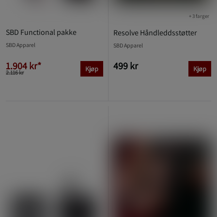
+ 3 farger
SBD Functional pakke
Resolve Håndleddsstøtter
SBD Apparel
SBD Apparel
1.904 kr*
499 kr
Kjøp
Kjøp
2.116 kr