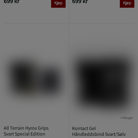
699 kr
699 kr
Kjøp
Kjøp
+ 4 farger
All Terrain Hyrox Grips
Kontact Gel
Svart Special Edition
Håndleddsbind Svart/Sølv