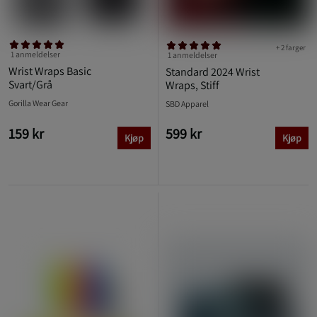
+ 2 farger
1 anmeldelser
1 anmeldelser
Wrist Wraps Basic
Standard 2024 Wrist
Svart/Grå
Wraps, Stiff
Gorilla Wear Gear
SBD Apparel
159 kr
599 kr
Kjøp
Kjøp