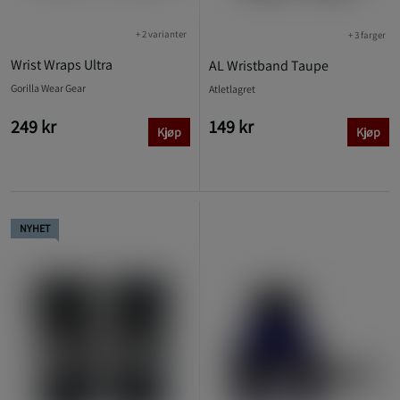
+ 2 varianter
+ 3 farger
Wrist Wraps Ultra
AL Wristband Taupe
Gorilla Wear Gear
Atletlagret
249 kr
149 kr
Kjøp
Kjøp
NYHET