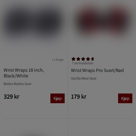
+ 1 farge
7 anmeldelser
Wrist Wraps 18 inch,
Wrist Wraps Pro Svart/Rød
Black/White
Gorilla Wear Gear
Better Bodies Gear
329 kr
179 kr
Kjøp
Kjøp