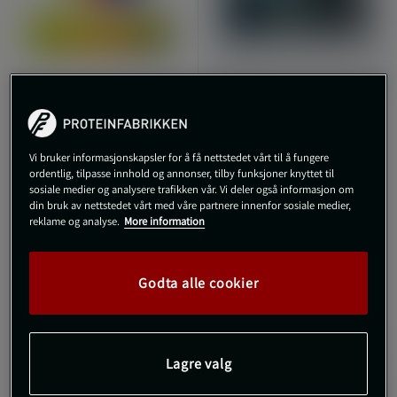
+ 1 farge
Svettehåndleddsbånd
Falcon Grips SS25 Aqua
Neon 7-pack
Vi bruker informasjonskapsler for å få nettstedet vårt til å fungere
Picsil
ordentlig, tilpasse innhold og annonser, tilby funksjoner knyttet til
Velites
sosiale medier og analysere trafikken vår. Vi deler også informasjon om
din bruk av nettstedet vårt med våre partnere innenfor sosiale medier,
1.099 kr
699 kr
Kjøp
Kjøp
reklame og analyse.
More information
Godta alle cookier
Lagre valg