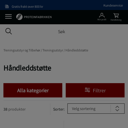
Hopp til hovedinnholdet
Kundeservice
Gratis frakt over 800 kr
Min profil
Handlekorg
Treningsutstyr og Tilbehør /
Treningsutstyr /
Håndleddstøtte
Håndleddstøtte
Alla kategorier
Filtrer
Velg sortering
38
produkter
Sorter: