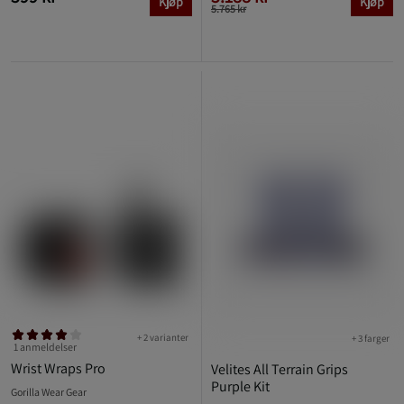
Kjøp
Kjøp
5.765 kr
+ 2 varianter
+ 3 farger
1 anmeldelser
Wrist Wraps Pro
Velites All Terrain Grips
Purple Kit
Gorilla Wear Gear