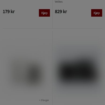
Velites
179 kr
829 kr
Kjøp
Kjøp
+ 3 farger