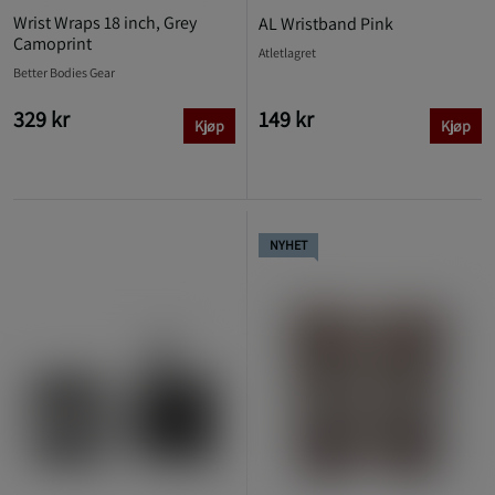
Wrist Wraps 18 inch, Grey
AL Wristband Pink
Camoprint
Atletlagret
Better Bodies Gear
329 kr
149 kr
Kjøp
Kjøp
NYHET