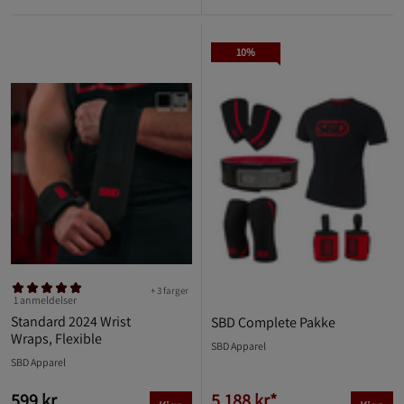
10%
+ 3 farger
1 anmeldelser
Standard 2024 Wrist
SBD Complete Pakke
Wraps, Flexible
SBD Apparel
SBD Apparel
599 kr
5.188 kr*