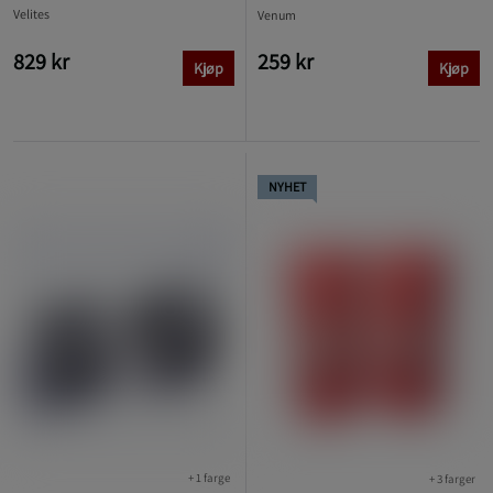
Velites
Venum
829 kr
259 kr
Kjøp
Kjøp
NYHET
+ 1 farge
+ 3 farger