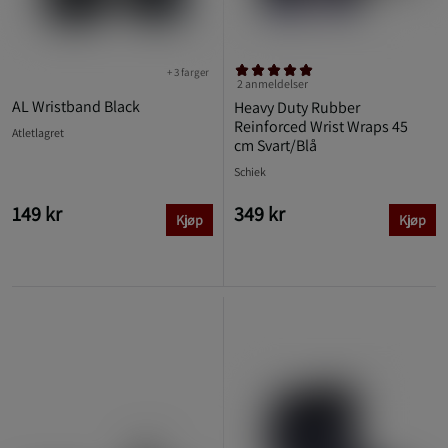
+ 3 farger
2 anmeldelser
AL Wristband Black
Heavy Duty Rubber
Reinforced Wrist Wraps 45
Atletlagret
cm Svart/Blå
Schiek
149 kr
349 kr
Kjøp
Kjøp