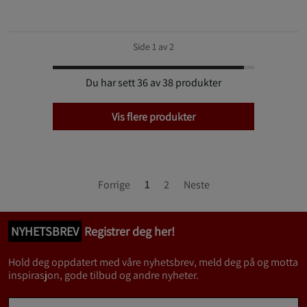
Side 1 av 2
Du har sett 36 av 38 produkter
Vis flere produkter
Forrige
1
2
Neste
NYHETSBREV
Registrer deg her!
Hold deg oppdatert med våre nyhetsbrev, meld deg på og motta
inspirasjon, gode tilbud og andre nyheter.