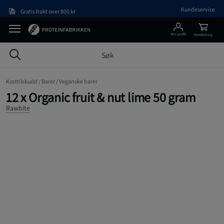
Hopp til hovedinnholdet
Kundeservice
Gratis frakt over 800 kr
Min profil
Handlekorg
Kosttilskudd /
Barer /
Veganske barer
12 x Organic fruit & nut lime 50 gram
Rawbite