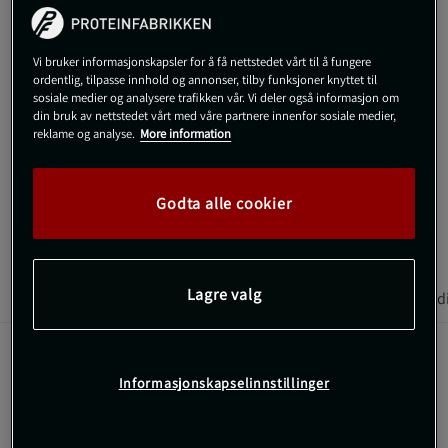
Kjøp
Vi bruker informasjonskapsler for å få nettstedet vårt til å fungere
ordentlig, tilpasse innhold og annonser, tilby funksjoner knyttet til
Gratis frakt over 800 kr
Gratis retur
14 dagers angrerett
sosiale medier og analysere trafikken vår. Vi deler også informasjon om
din bruk av nettstedet vårt med våre partnere innenfor sosiale medier,
reklame og analyse.
More information
SKU #FPA6078-1R | EAN
5712840120040
Raw Bite er økologiske frukt- og nøttebarer laget helt av
økologiske raw-ingredienser. Like gode som sunne!
Godta alle cookier
Les mer
Lagre valg
Informasjon
Anmeldelser
Næringsinformasjon & ingred
(5)
Raw Bite er økologiske frukt- og nøttebarer laget helt av
Informasjonskapselinnstillinger
økologiske raw-ingredienser. Like gode som sunne!
Økologisk
Perfekt som mellommåltid