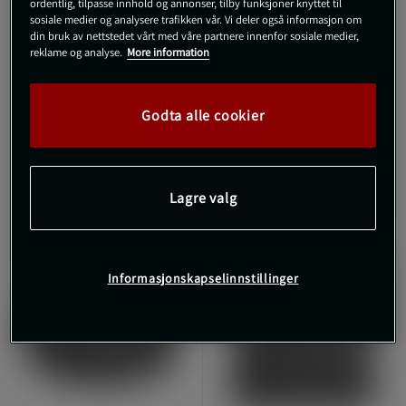
ordentlig, tilpasse innhold og annonser, tilby funksjoner knyttet til
sosiale medier og analysere trafikken vår. Vi deler også informasjon om
BlazePod Podbase 2-
BlazePod Functional
din bruk av nettstedet vårt med våre partnere innenfor sosiale medier,
pakning
Adapter Kit
reklame og analyse.
More information
BlazePod
BlazePod
739 kr
299 kr
Kjøp
Kjøp
Godta alle cookier
Lagre valg
Informasjonskapselinnstillinger