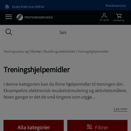
Hopp til hovedinnholdet
Kundeservice
Gratis frakt over 800 kr
Min profil
Handlekorg
Treningsutstyr og Tilbehør /
Musikk og elektronikk /
Treningshjelpemidler
Treningshjelpemidler
I denne kategorien kan du finne hjelpemidler til treningen din.
Eksempelvis elektronisk muskelstimulering og aktivitetsmålere.
Noen ganger er det de små tingene som utgjø...
Les mer
Alla kategorier
Filtrer