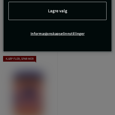
2 anmeldelser
Peanøttsmør 1 kg
Lode Pocket Peanut
Lagre valg
Butter 80 g
Weider
LOD
129 kr
49 kr
Kjøp
Kjøp
Informasjonskapselinnstillinger
KJØP FLER, SPAR MER