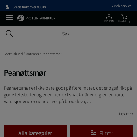
Hopp til hovedinnholdet
Kundeservice
Gratis frakt over 800 kr
Min profil
Handlekorg
Kosttilskudd /
Matvarer /
Peanøttsmør
Peanøttsmør
Peanøttsmør er ikke bare godt på flere måter, det er også rikt på
gode fettstoffer og er en perfekt snack når energien er borte.
Variasjonene er uendelige; på brødskiva, ...
Les mer
Alla kategorier
Filtrer