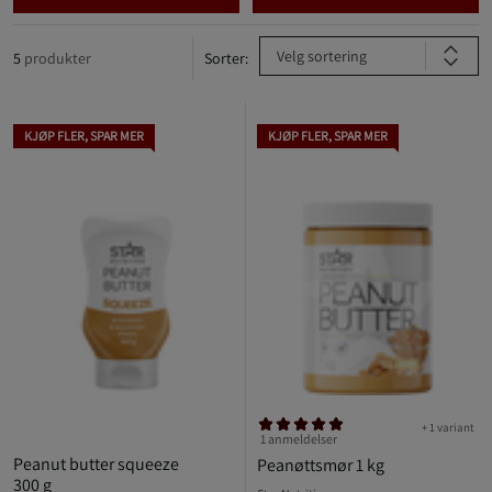
Velg sortering
5
produkter
Sorter:
KJØP FLER, SPAR MER
KJØP FLER, SPAR MER
+ 1 variant
1 anmeldelser
Peanut butter squeeze
Peanøttsmør 1 kg
300 g