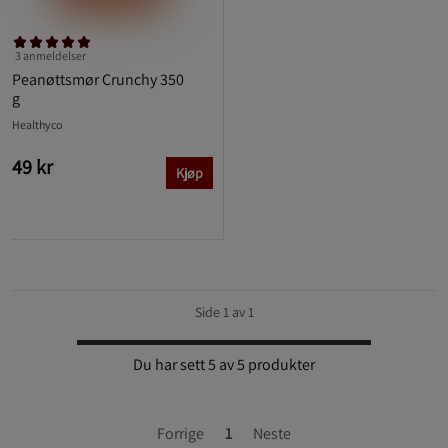
3 anmeldelser
Peanøttsmør Crunchy 350
g
Healthyco
49 kr
Kjøp
Side 1 av 1
Du har sett 5 av 5 produkter
Forrige
1
Neste