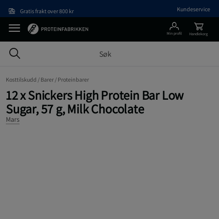
Hopp til hovedinnholdet
Kundeservice
Gratis frakt over 800 kr
Min profil
Handlekorg
Kosttilskudd /
Barer /
Proteinbarer
12 x Snickers High Protein Bar Low
Sugar, 57 g, Milk Chocolate
Mars