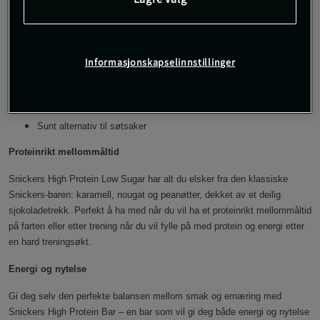
perfekte blandingen av smak og næring, og kommer nå i
en pakke med 12 barer, hver bar veier 57 g.
Informasjonskapselinnstillinger
Kun 217 kcal per bar
Deilig sjokoladetrekk
Ligner på den originale Snickers-baren
Sunt alternativ til søtsaker
Proteinrikt mellommåltid
Snickers High Protein Low Sugar har alt du elsker fra den klassiske
Snickers-baren: karamell, nougat og peanøtter, dekket av et deilig
sjokoladetrekk. Perfekt å ha med når du vil ha et proteinrikt mellommåltid
på farten eller etter trening når du vil fylle på med protein og energi etter
en hard treningsøkt.
Energi og nytelse
Gi deg selv den perfekte balansen mellom smak og ernæring med
Snickers High Protein Bar – en bar som vil gi deg både energi og nytelse