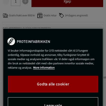
Kjøp
Gratis frakt over 800 kr
Gratis retur
14 dagers angrerett
SKU #FP700051-3
| EAN
5056357909522
Unn deg selv en proteinbar som kombinerer den klassiske Snickers-
smaken med protein av høy kvalitet og lavt sukkerinnhold. Snickers
High Protein Bar er den perfekte blandingen av smak og næring, og
Vi bruker informasjonskapsler for å få nettstedet vårt til å fungere
kommer nå i en pakke med 12 barer, hver bar veier 57 g.
ordentlig, tilpasse innhold og annonser, tilby funksjoner knyttet til
sosiale medier og analysere trafikken vår. Vi deler også informasjon om
Les mer
din bruk av nettstedet vårt med våre partnere innenfor sosiale medier,
reklame og analyse.
More information
Informasjon
Anmeldelser
Næringsinformasjon & ingredien
Godta alle cookier
Unn deg selv en proteinbar som kombinerer den
klassiske Snickers-smaken med protein av høy kvalitet
og lavt sukkerinnhold. Snickers High Protein Bar er den
Lagre valg