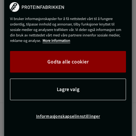
Kjøp
Vi bruker informasjonskapsler for å få nettstedet vårt til å fungere
ordentlig, tilpasse innhold og annonser, tilby funksjoner knyttet til
sosiale medier og analysere trafikken vår. Vi deler også informasjon om
Gratis frakt over 800 kr
Gratis retur
14 dagers angrerett
din bruk av nettstedet vårt med våre partnere innenfor sosiale medier,
reklame og analyse.
More information
SKU #991399081R | EAN
8719128721125
4 Inch Nylon Belt er et funksjonelt og stabilt belte fra Gorilla
Godta alle cookier
Wear
Les mer
Lagre valg
Informasjon
Anmeldelser
4 Inch Nylon Belt gir en funksjonell og stabil
Informasjonskapselinnstillinger
støtte for ryggen ved tunge løft. Beltet er tynt og
har et praktisk spenne som er enkelt å justere