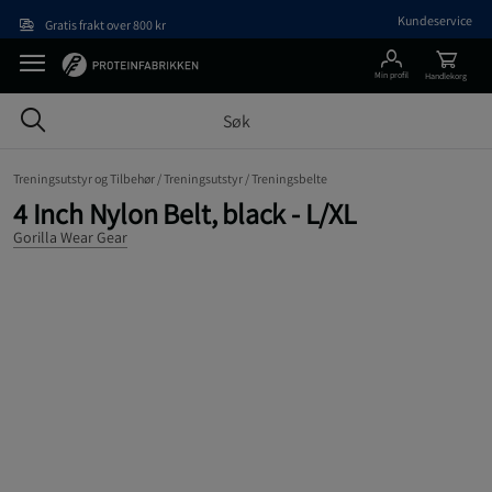
Hopp til hovedinnholdet
Kundeservice
Gratis frakt over 800 kr
Min profil
Handlekorg
Treningsutstyr og Tilbehør /
Treningsutstyr /
Treningsbelte
4 Inch Nylon Belt, black - L/XL
Gorilla Wear Gear