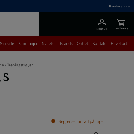
Kundeservice
Handlekorg
Min profil
Min side
Kampanjer
Nyheter
Brands
Outlet
Kontakt
Gavekort
me /
Treningstrøyer
 S
Begrenset antall på lager