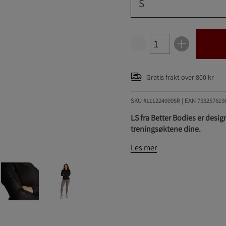
S
Gratis frakt over 800 kr
SKU #1112249995R | EAN
733257619
LS fra Better Bodies er desig
treningsøktene dine.
Les mer