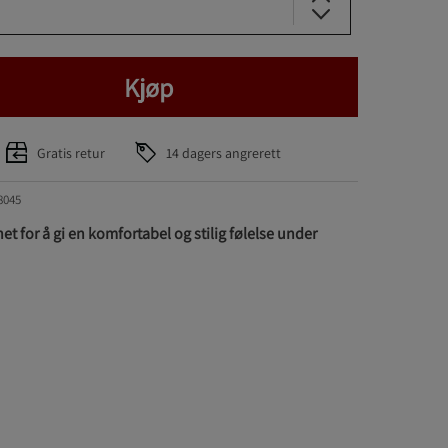
Kjøp
Gratis retur
14 dagers angrerett
8045
net for å gi en komfortabel og stilig følelse under