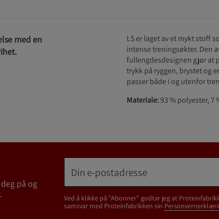
LS er laget av et mykt stoff
else med en
intense treningsøkter. Den
ihet.
fullengdesdesignen gjør at pl
trykk på ryggen, brystet og 
passer både i og utenfor tre
Materiale:
93 % polyester, 7 
 deg på og
.
Ved å klikke på "Abonner" godtar jeg at Proteinfabrik
samsvar med Proteinfabrikken sin
Personvernerklæri