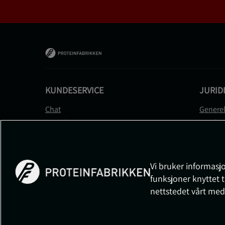
KUNDESERVICE
JURID
Chat
Generel
Kontakt
Betalin
Kontroller bestillingen
Person
Angre kjøp
Leverin
Reklamere
Medlem
Vi bruker informasjo
FAQ
Prisløft
funksjoner knyttet t
Informa
nettstedet vårt med
Cookiei