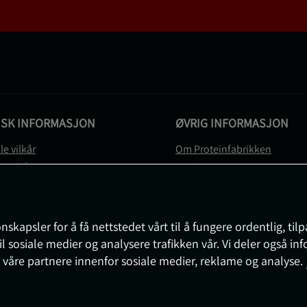
ISK INFORMASJON
ØVRIG INFORMASJON
le vilkår
Om Proteinfabrikken
gsvilkår
Gavekort
vernerklæring
Sitemap
gsvilkår
svilkår
nskapsler for å få nettstedet vårt til å fungere ordentlig, til
e
il sosiale medier og analysere trafikken vår. Vi deler også i
sjon om angrerett og reklamasjon
 våre partnere innenfor sosiale medier, reklame og analyse.
nnstillinger