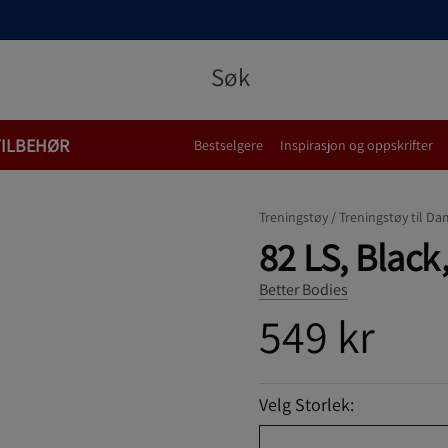
TILBEHØR
Bestselgere
Inspirasjon og oppskrifter
Treningstøy /
Treningstøy til Da
82 LS, Black,
Better Bodies
549 kr
Velg Storlek: