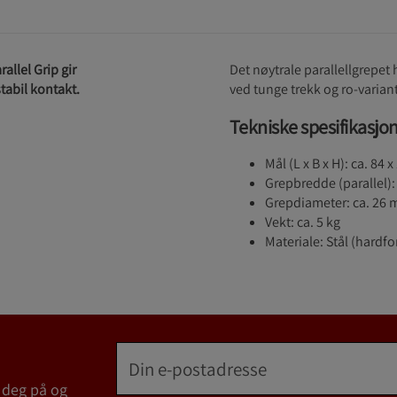
allel Grip gir
Det nøytrale parallellgrepet 
tabil kontakt.
ved tunge trekk og ro‑variant
Tekniske spesifikasjo
Mål (L x B x H): ca. 84 
Grepbredde (parallel):
Grepdiameter: ca. 26
Vekt: ca. 5 kg
Materiale: Stål (hard
 deg på og