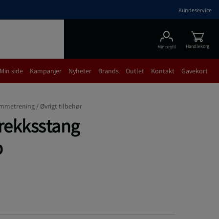
Kundeservice
Handlekorg
Min profil
Min side
Kampanjer
Nyheter
Brands
Outlet
Kontakt
Gavekort
mmetrening /
Øvrigt tilbehør
trekksstang
p