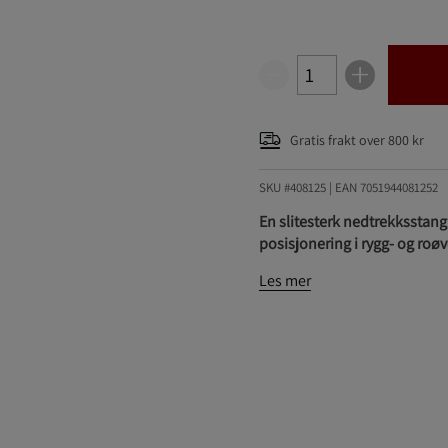
Gratis frakt over 800 kr
SKU #408125
| EAN
7051944081252
En slitesterk nedtrekksstang
posisjonering i rygg- og roøv
Les mer