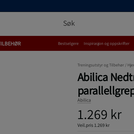
TILBEHØR
Bestselgere
Inspirasjon og oppskrifter
Treningsutstyr og Tilbehør /
Hje
Abilica Ned
parallellgre
Abilica
1.269 kr
Veil.pris
1.269 kr