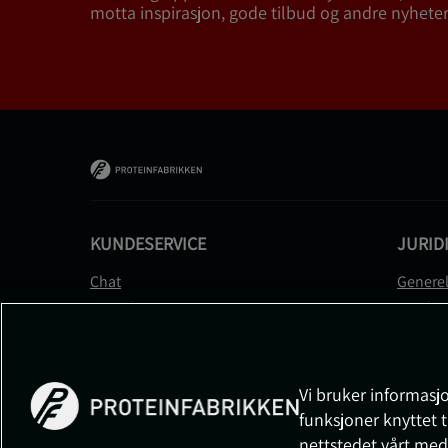
motta inspirasjon, gode tilbud og andre nyheter
KUNDESERVICE
JURID
Chat
Generel
Kontakt
Betalin
Kontroller bestillingen
Person
Angre kjøp
Leverin
Reklamere
Medlem
Vi bruker informasjo
FAQ
Prisløft
funksjoner knyttet t
Informa
nettstedet vårt med