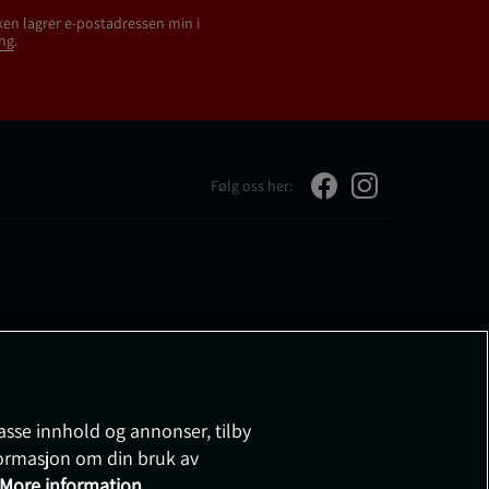
ken lagrer e-postadressen min i
ng
.
Følg oss her:
passe innhold og annonser, tilby
nformasjon om din bruk av
More information