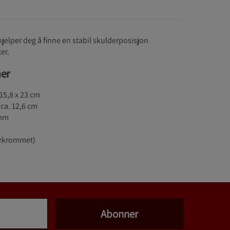
hjelper deg å finne en stabil skulderposisjon
er.
ner
x 15,8 x 23 cm
 ca. 12,6 cm
 mm
forkrommet)
Abonner