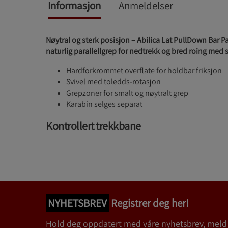
Informasjon
Anmeldelser
Nøytral og sterk posisjon – Abilica Lat PullDown Bar Par
naturlig parallellgrep for nedtrekk og bred roing med s
Hardforkrommet overflate for holdbar friksjon
Svivel med toledds‑rotasjon
Grepzoner for smalt og nøytralt grep
Karabin selges separat
Kontrollert trekkbane
NYHETSBREV
Registrer deg her!
Hold deg oppdatert med våre nyhetsbrev, meld