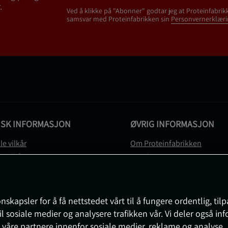
.
Ved å klikke på "Abonner" godtar jeg at Proteinfabrik
samsvar med Proteinfabrikken sin
Personvernerklæri
ISK INFORMASJON
ØVRIG INFORMASJON
le vilkår
Om Proteinfabrikken
gsvilkår
Gavekort
vernerklæring
Sitemap
gsvilkår
svilkår
nskapsler for å få nettstedet vårt til å fungere ordentlig, til
e
il sosiale medier og analysere trafikken vår. Vi deler også i
sjon om angrerett og reklamasjon
 våre partnere innenfor sosiale medier, reklame og analyse.