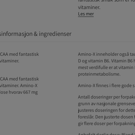
vitaminer.
Les mer
informasjon & ingredienser
 BCAA med fantastisk
Amino-X inneholder også taur
vitaminer.
D og vitamin B6. Vitamin B6 
mest verdifulle er at vitamin
proteinmetabolisme.
 BCAA med fantastisk
 vitaminer. Amino-X
Amino-X finnes i flere gode s
 dose hvorav 667 mg
Antall doseringer per forpakni
grunn av nasjonale grensever
justeres doseringen for dett
foreslår. Den justerte dosen 
gir flere doser per forpaknin
Anbefalt daglig dose: Bland 