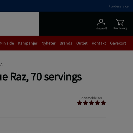
Kundeservice
Handlekorg
Min profil
Min side
Kampanjer
Nyheter
Brands
Outlet
Kontakt
Gavekort
AA
e Raz, 70 servings
2 anmeldelser