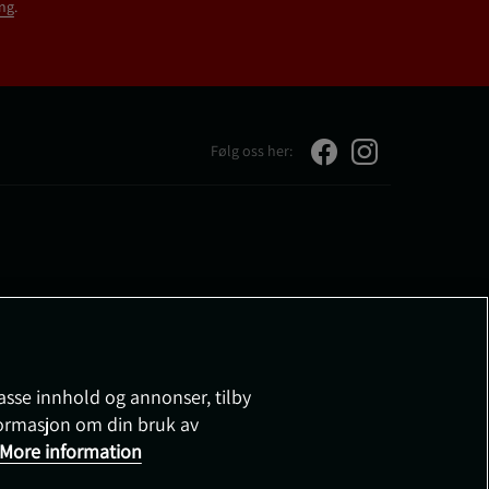
ng
.
Følg oss her:
passe innhold og annonser, tilby
nformasjon om din bruk av
More information