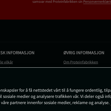
samsvar med Proteinfabrikken sin
Personvernerklæri
ISK INFORMASJON
ØVRIG INFORMASJON
le vilkår
Om Proteinfabrikken
gsvilkår
Gavekort
vernerklæring
Sitemap
gsvilkår
svilkår
nskapsler for å få nettstedet vårt til å fungere ordentlig, til
e
il sosiale medier og analysere trafikken vår. Vi deler også i
sjon om angrerett og reklamasjon
 våre partnere innenfor sosiale medier, reklame og analyse.
nnstillinger