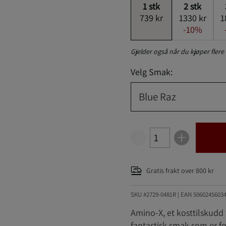
1
stk
2
stk
739 kr
1330 kr
1
-10%
Gjelder også når du kjøper fler
Velg Smak:
Blue Raz
Gratis frakt over 800 kr
SKU #2729-0481R | EAN
5060245603
Amino-X, et kosttilskudd
fantastisk smak som er f