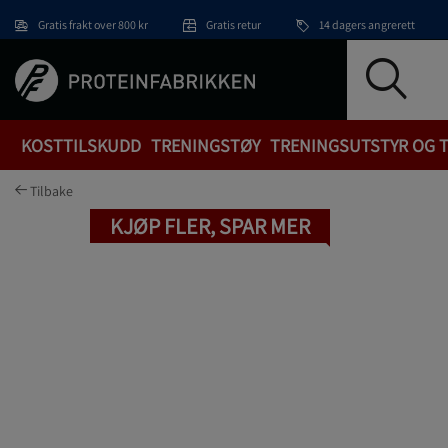
Hopp til hovedinnholdet
Gratis frakt over 800 kr
Gratis retur
14 dagers angrerett
KOSTTILSKUDD
TRENINGSTØY
TRENINGSUTSTYR OG 
Tilbake
KJØP FLER, SPAR MER