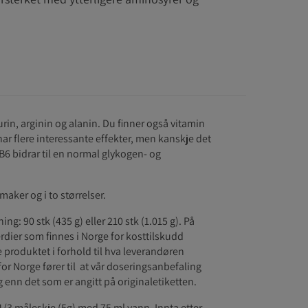
in, arginin og alanin. Du finner også vitamin
har flere interessante effekter, men kanskje det
 B6 bidrar til en normal glykogen- og
maker og i to størrelser.
ng: 90 stk (435 g) eller 210 stk (1.015 g). På
dier som finnes i Norge for kosttilskudd
e produktet i forhold til hva leverandøren
for Norge fører til at vår doseringsanbefaling
g enn det som er angitt på originaletiketten.
1/3 måleskje (5g) med 75 ml vann. Innta etter