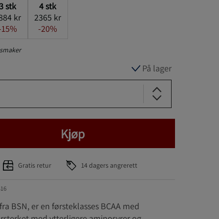
3
stk
4
stk
884 kr
2365 kr
-15%
-20%
e smaker
På lager
Kjøp
Gratis retur
14 dagers angrerett
416
 fra BSN, er en førsteklasses BCAA med
orsterket med ytterligere aminosyrer og