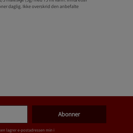
oner daglig. Ikke overskrid den anbefalte
Abonner
ken lagrer e-postadressen min i