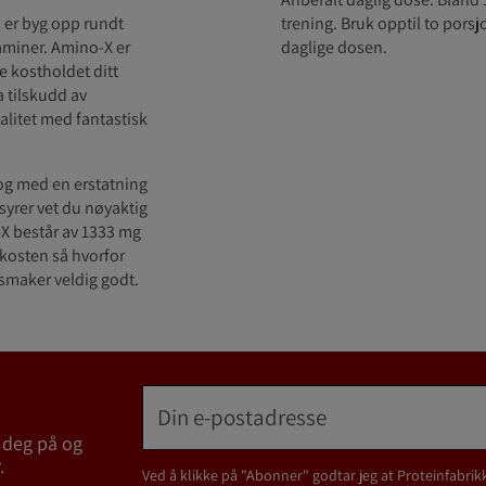
 er byg opp rundt
trening. Bruk opptil to porsj
taminer. Amino-X er
daglige dosen.
e kostholdet ditt
 tilskudd av
litet med fantastisk
 og med en erstatning
osyrer vet du nøyaktig
-X består av 1333 mg
 kosten så hvorfor
smaker veldig godt.
 deg på og
.
Ved å klikke på "Abonner" godtar jeg at Proteinfabrik