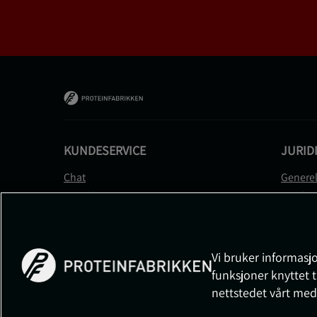
KUNDESERVICE
JURID
Chat
Generel
Kontakt
Betalin
Kontroller bestillingen
Person
Angre kjøp
Leverin
Reklamere
Medlem
Vi bruker informasjo
FAQ
Prisløft
funksjoner knyttet t
Informa
nettstedet vårt med
Cookiei