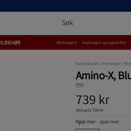
TILBEHØR
Bestselgere
Inspirasjon og oppskrifter
Kosttilskudd /
Aminosyrer /
BC
Amino-X, Blu
BSN
739 kr
Veil.pris
739 kr
Kjøp mer - spar mer: