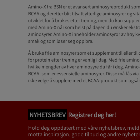
Amino-X fra BSN er et avansert aminosyreprodukt som
BCAA og deretter blit tilsatt ytterlige aminosyrer og vi
utviklet for å brukes etter trening, men du kan suppler
med Amino-X når som helst på dagen du ønsker ekstra
aminosyrer. Amino-X inneholder aminosyror av høy kva
smak og som løser seg opp bra.
Å bruke frie aminosyrer som et supplement til eller til
for protein etter trening er vanlig i dag. Med frie amin
hvilke mengder av hver aminosyre du får i deg. Amino
BCAA, som er essensielle aminosyrer. Disse må fås via
ikke velge å supplere med et BCAA-produkt som også 
NYHETSBREV
Registrer deg her!
Hold deg oppdatert med våre nyhetsbrev, meld
motta inspirasjon, gode tilbud og andre nyheter