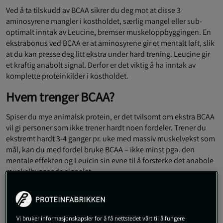
Ved å ta tilskudd av BCAA sikrer du deg mot at disse 3
aminosyrene mangler i kostholdet, særlig mangel eller sub-
optimalt inntak av Leucine, bremser muskeloppbyggingen. En
ekstrabonus ved BCAA er at aminosyrene gir et mentalt løft, slik
at du kan presse deg litt ekstra under hard trening. Leucine gir
et kraftig anabolt signal. Derfor er det viktig å ha inntak av
komplette proteinkilder i kostholdet.
Hvem trenger BCAA?
Spiser du mye animalsk protein, er det tvilsomt om ekstra BCAA
vil gi personer som ikke trener hardt noen fordeler. Trener du
ekstremt hardt 3-4 ganger pr. uke med massiv muskelvekst som
mål, kan du med fordel bruke BCAA – ikke minst pga. den
mentale effekten og Leuicin sin evne til å forsterke det anabole
muskelbyggende signalet.
Når skal du innta BCAA?
BCAA tas opp ganske raskt i blodet – i motsetning til hele
Vi bruker informasjonskapsler for å få nettstedet vårt til å fungere