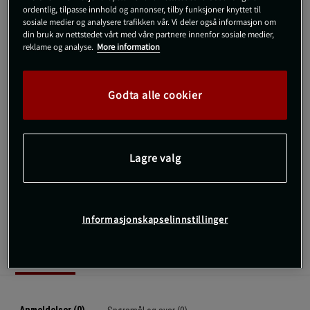
ordentlig, tilpasse innhold og annonser, tilby funksjoner knyttet til
229 kr
På lager
sosiale medier og analysere trafikken vår. Vi deler også informasjon om
din bruk av nettstedet vårt med våre partnere innenfor sosiale medier,
Veil.pris
229 kr
reklame og analyse.
More information
S
Godta alle cookier
Kjøp
Lagre valg
Gratis frakt over 800 kr
Gratis retur
14 dagers angrerett
SKU #220946907R | EAN
7332576143670
Informasjonskapselinnstillinger
Anmeldelser