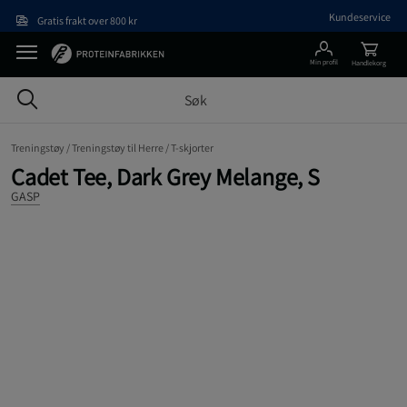
Hopp til hovedinnholdet
Kundeservice
Gratis frakt over 800 kr
Min profil
Handlekorg
Treningstøy /
Treningstøy til Herre /
T-skjorter
Cadet Tee, Dark Grey Melange, S
GASP