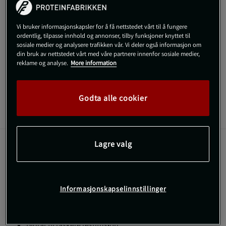
!
kommer på lager igen.
Vi bruker informasjonskapsler for å få nettstedet vårt til å fungere
SKU #R-RPM-3-BK-R
| EAN
810091141298
ordentlig, tilpasse innhold og annonser, tilby funksjoner knyttet til
sosiale medier og analysere trafikken vår. Vi deler også informasjon om
Få målrettet muskelavlastning uansett hvor du er med Chirp
din bruk av nettstedet vårt med våre partnere innenfor sosiale medier,
Mini.
reklame og analyse.
More information
Les mer
Godta alle cookier
Informasjon
Anmeldelser
Lagre valg
Dette kompakte restitusjonsapparatet kombinerer
rullende massasje med slagterapi for å redusere
spenninger og forbedre sirkulasjonen.
Informasjonskapselinnstillinger
Kompakt og lett design
Multi-grip håndtak
Kombinerer massasje og terapi
Bidrar til raskere restitusjon