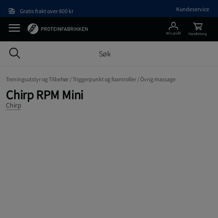
Hopp til hovedinnholdet
Kundeservice
Gratis frakt over 800 kr
Min profil
Handlekorg
Treningsutstyr og Tilbehør /
Triggerpunkt og foamroller /
Övrig massage
Chirp RPM Mini
Chirp