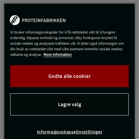
Gratis frakt over 800 kr
Gratis retur
14 dagers angrerett
SKU #1088-29R | EAN
635522601123
Vi bruker informasjonskapsler for å få nettstedet vårt til å fungere
Competition Power Belt fra Schiek er det perfekte beltet for
ordentlig, tilpasse innhold og annonser, tilby funksjoner knyttet til
sosiale medier og analysere trafikken vår. Vi deler også informasjon om
vektløftere!
din bruk av nettstedet vårt med våre partnere innenfor sosiale medier,
reklame og analyse.
More information
Les mer
Godta alle cookier
Informasjon
Anmeldelser
Competition Power Belt fra Schiek er det perfekte beltet for
Lagre valg
vektløftere!
Det er 10 cm bredt, 9 mm tjukt og har dobbelt
spenne. Competition Power Belt er laget av ekte semsket skinn.
Produsert i USA
10 cm bredt, 9 mm tjukt
Informasjonskapselinnstillinger
Dobbelt spenne