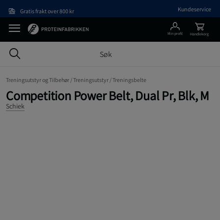
Hopp til hovedinnholdet
Kundeservice
Gratis frakt over 800 kr
Min profil
Handlekorg
Treningsutstyr og Tilbehør /
Treningsutstyr /
Treningsbelte
Competition Power Belt, Dual Pr, Blk, M
Schiek