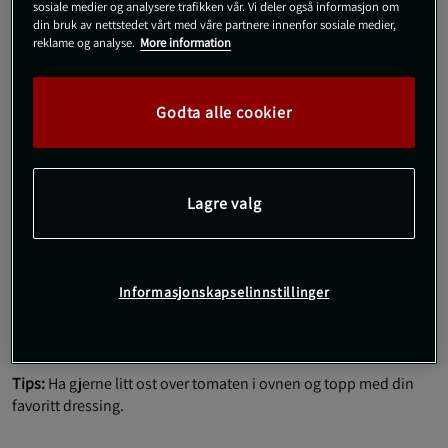
sosiale medier og analysere trafikken vår. Vi deler også informasjon om
din bruk av nettstedet vårt med våre partnere innenfor sosiale medier,
Topp med basilikum og litt salt og pepper
reklame og analyse.
More information
Pynt med spire mix
Instruktioner
Godta alle cookier
Sett ovnen på 225 grader.
Pisk eggehviten luftig. Ta en skje og legg skummet på ett
bakepapir og lag det til en rund form. Lag så en
Lagre valg
fordypning i midten.
Sett inn bake platen i stekeovnen i ca 4-5 minutter.
Legg så tomat skivene omlag med rødløken og dryss over
basilikum, salt og pepper, stek så videre i 3 minutter.
Informasjonskapselinnstillinger
Pynt med spire mix.
Tips:
Ha gjerne litt ost over tomaten i ovnen og topp med din
favoritt dressing.