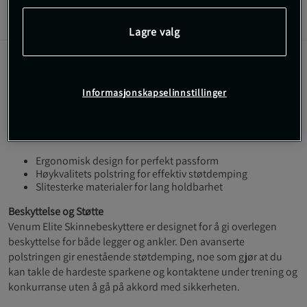
Informasjon
Anmeldelser
(1)
Lagre valg
Beskytt dine legger med Venum Elite
Skinnebeskyttere, designet for å gi optimal
Informasjonskapselinnstillinger
beskyttelse og komfort under intense
treningsøkter og konkurranser.
Ergonomisk design for perfekt passform
Høykvalitets polstring for effektiv støtdemping
Slitesterke materialer for lang holdbarhet
Beskyttelse og Støtte
Venum Elite Skinnebeskyttere er designet for å gi overlegen
beskyttelse for både legger og ankler. Den avanserte
polstringen gir enestående støtdemping, noe som gjør at du
kan takle de hardeste sparkene og kontaktene under trening og
konkurranse uten å gå på akkord med sikkerheten.