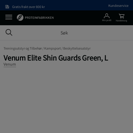
Hopp til hovedinnholdet
Kundeservice
Gratis frakt over 800 kr
Min profil
Handlekorg
Treningsutstyr og Tilbehør /
Kampsport /
Beskyttelsesutstyr
Venum Elite Shin Guards Green, L
Venum