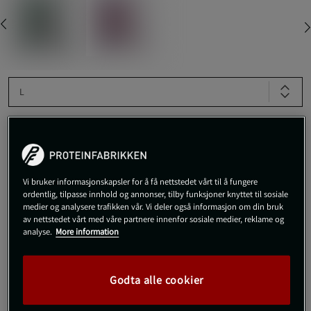
L
Kjøp
Vi bruker informasjonskapsler for å få nettstedet vårt til å fungere
Gratis frakt over 800 kr
Gratis retur
14 dagers angrerett
ordentlig, tilpasse innhold og annonser, tilby funksjoner knyttet til sosiale
medier og analysere trafikken vår. Vi deler også informasjon om din bruk
av nettstedet vårt med våre partnere innenfor sosiale medier, reklame og
SKU #VENUM-1394-005R | EAN
3611441950709
analyse.
More information
Slitesterke og komfortable leggbeskyttere som gir deg
maksimal beskyttelse under sparring og trening.
Godta alle cookier
Les mer