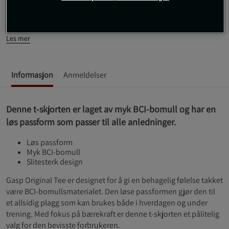
Denne Gasp Original Tee er et godt valg for deg som er ute etter
en komfortabel og slitesterk t-skjorte.
Les mer
Informasjon
Anmeldelser
Denne t-skjorten er laget av myk BCI-bomull og har en
løs passform som passer til alle anledninger.
Løs passform
Myk BCI-bomull
Slitesterk design
Gasp Original Tee er designet for å gi en behagelig følelse takket
være BCI-bomullsmaterialet. Den løse passformen gjør den til
et allsidig plagg som kan brukes både i hverdagen og under
trening. Med fokus på bærekraft er denne t-skjorten et pålitelig
valg for den bevisste forbrukeren.