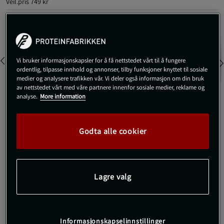
Veil.pris
749 kr
Farge:
Washed Black
Vi bruker informasjonskapsler for å få nettstedet vårt til å fungere
ordentlig, tilpasse innhold og annonser, tilby funksjoner knyttet til sosiale
medier og analysere trafikken vår. Vi deler også informasjon om din bruk
av nettstedet vårt med våre partnere innenfor sosiale medier, reklame og
analyse.
More information
S
Utsolgt fra lager
Godta alle cookier
Gi meg beskjed via e-post
Lagre valg
Dette produktet er dessverre ikke i lager. Få beskjed når det
!
kommer på lager igen.
SKU #221102994R | EAN
7332576217203
Informasjonskapselinnstillinger