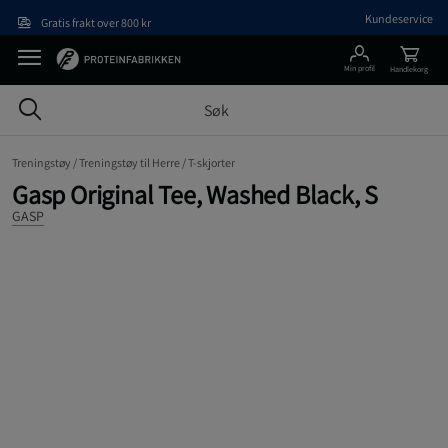
Hopp til hovedinnholdet
Kundeservice
Gratis frakt over 800 kr
Min profil
Handlekorg
Treningstøy /
Treningstøy til Herre /
T-skjorter
Gasp Original Tee, Washed Black, S
GASP