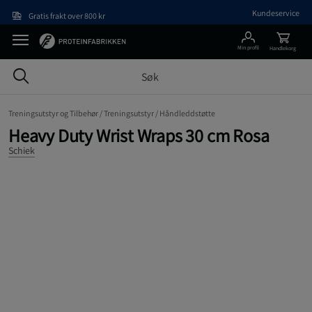
Hopp til hovedinnholdet
Kundeservice
Gratis frakt over 800 kr
Min profil
Handlekorg
Treningsutstyr og Tilbehør /
Treningsutstyr /
Håndleddstøtte
Heavy Duty Wrist Wraps 30 cm Rosa
Schiek