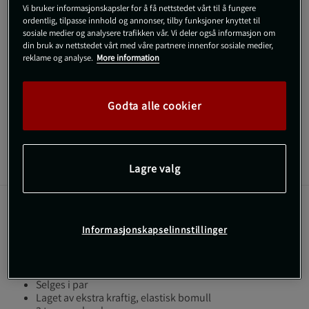
Vi bruker informasjonskapsler for å få nettstedet vårt til å fungere
ordentlig, tilpasse innhold og annonser, tilby funksjoner knyttet til
SKU #1088-70
| EAN
635522112308
sosiale medier og analysere trafikken vår. Vi deler også informasjon om
din bruk av nettstedet vårt med våre partnere innenfor sosiale medier,
12 Inch Heavy Duty Wrist Wraps – 30 cm lange håndleddstøtter
reklame og analyse.
More information
fra Schiek som gir ekstra støtte til håndleddet
.
Godta alle cookier
Les mer
Informasjon
Anmeldelser
Lagre valg
12 Inch Heavy Duty Wrist Wraps – 30 cm lange håndleddstøtter
fra Schiek som gir ekstra støtte til håndleddet
.
Informasjonskapselinnstillinger
Håndleddstøttene er laget av ekstra kraftig, elastisk bomull og
har en bred løkke som gjør dem enkle å feste og dra til.
Selges i par
Laget av ekstra kraftig, elastisk bomull