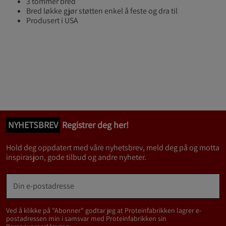
3 tommer bred
Bred løkke gjør støtten enkel å feste og dra til
Produsert i USA
NYHETSBREV
Registrer deg her!
Hold deg oppdatert med våre nyhetsbrev, meld deg på og motta
inspirasjon, gode tilbud og andre nyheter.
Ved å klikke på "Abonner" godtar jeg at Proteinfabrikken lagrer e-
postadressen min i samsvar med Proteinfabrikken sin