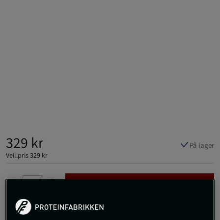
329 kr
På lager
Veil.pris
329 kr
Kjøp
Gratis frakt over 800 kr
Gratis retur
14 dagers angrerett