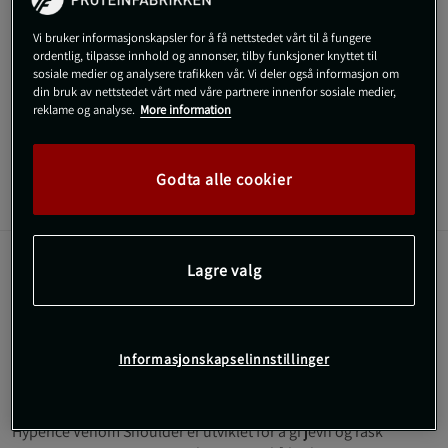
Vi bruker informasjonskapsler for å få nettstedet vårt til å fungere
SKU #22200-001-22
| EAN
810050282796
ordentlig, tilpasse innhold og annonser, tilby funksjoner knyttet til
sosiale medier og analysere trafikken vår. Vi deler også informasjon om
Få rask lindring for ømme muskler med Hyperice Venom
din bruk av nettstedet vårt med våre partnere innenfor sosiale medier,
Shoulder, utstyrt med avansert varme- og massasjeteknologi.
reklame og analyse.
More information
Les mer
Godta alle cookier
Informasjon
Anmeldelser
Lagre valg
Denne enheten kombinerer varme og vibrasjon for å gi
en skreddersydd og effektiv behandling av skulderen.
HyperHeat™-teknologi
Rask oppvarming
Informasjonskapselinnstillinger
Justerbar kompresjonsrem
Tre varmenivåer
Hyperice Venom Shoulder er utviklet for å gi jevn og rask