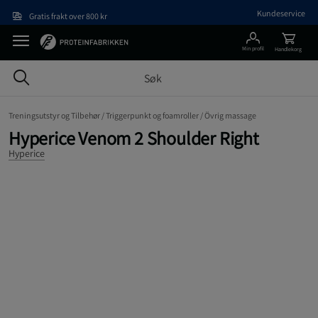
Hopp til hovedinnholdet
Kundeservice
Gratis frakt over 800 kr
Min profil
Handlekorg
Treningsutstyr og Tilbehør /
Triggerpunkt og foamroller /
Övrig massage
Hyperice Venom 2 Shoulder Right
Hyperice