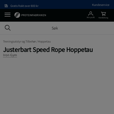
Hopp til hovedinnholdet
Kundeservice
Gratis frakt over 800 kr
Min profil
Handlekorg
Treningsutstyr og Tilbehør /
Hoppetau
Justerbart Speed Rope Hoppetau
Iron Gym