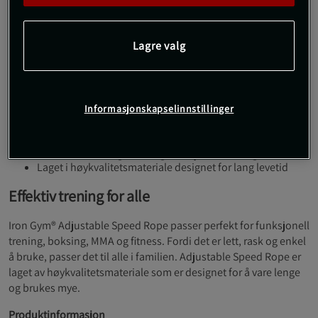
bruke. Trening med hoppetau gir bedre
kondisjon samtidig som musklene tones, og
Lagre valg
derfor er dette et treningsredskap som passer
for alle.
Iron Gym® Adjustable Speed Ropes ulike funksjoner:
Informasjonskapselinnstillinger
Myke, hurtige og lette bevegelser
Vekttap, bedre kondisjon og muskeltoning
Perfekt til boksing, MMA og funksjonell trening
Laget i høykvalitetsmateriale designet for lang levetid
Effektiv trening for alle
Iron Gym® Adjustable Speed Rope passer perfekt for funksjonell
trening, boksing, MMA og fitness. Fordi det er lett, rask og enkel
å bruke, passer det til alle i familien. Adjustable Speed Rope er
laget av høykvalitetsmateriale som er designet for å vare lenge
og brukes mye.
Produktinformasjon