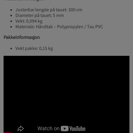
Justerbar lengde på tauet: 300 cm
Diameter på tauet: 5 mm
Vekt: 0,094 kg
Materiale: Håndtak – Polypropylen / Tau PVC
Pakkeinformasjon
Vekt pakke: 0,15 kg