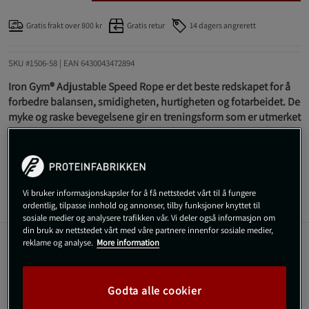
Gratis frakt over 800 kr
Gratis retur
14 dagers angrerett
SKU #1506-58
| EAN
6430043472894
Iron Gym® Adjustable Speed Rope er det beste redskapet for å
forbedre balansen, smidigheten, hurtigheten og fotarbeidet. De
myke og raske bevegelsene gir en treningsform som er utmerket
for vekttap, muskeltoning og bedre kondisjon.
Les mer
Vi bruker informasjonskapsler for å få nettstedet vårt til å fungere
Informasjon
Anmeldelser
ordentlig, tilpasse innhold og annonser, tilby funksjoner knyttet til
sosiale medier og analysere trafikken vår. Vi deler også informasjon om
din bruk av nettstedet vårt med våre partnere innenfor sosiale medier,
reklame og analyse.
More information
Et treningsredskap som passer alle - Hele
familien kan bruke Iron Gym® Adjustable Speed
Godta alle cookier
Rope ettersom det veier lite og er enkelt å