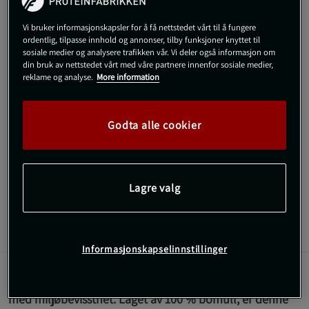
Veil.pris
399 kr
Vi bruker informasjonskapsler for å få nettstedet vårt til å fungere
ordentlig, tilpasse innhold og annonser, tilby funksjoner knyttet til
Kjøp
sosiale medier og analysere trafikken vår. Vi deler også informasjon om
din bruk av nettstedet vårt med våre partnere innenfor sosiale medier,
reklame og analyse.
More information
Gratis frakt over 800 kr
Gratis retur
14 dagers angrerett
SKU #112122S581ONE
| EAN
7314840372139
Godta alle cookier
Oppgrader garderoben din med Röhnisch Juno Caps – tidløs
design med en moderne vri.
Les mer
Lagre valg
Informasjon
Anmeldelser
Informasjonskapselinnstillinger
Juno Caps fra Röhnisch kombinerer tradisjonell design
med miljøbevissthet. Laget av 100 % bomull, er denne