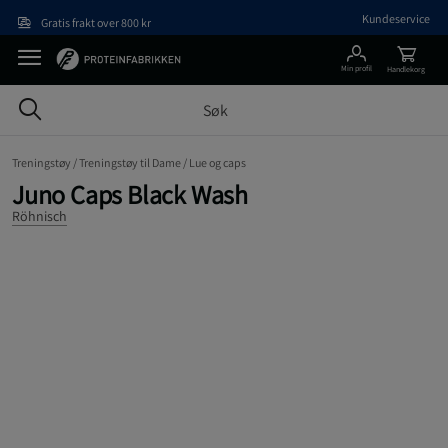
Hopp til hovedinnholdet
Kundeservice
Gratis frakt over 800 kr
Min profil
Handlekorg
Treningstøy /
Treningstøy til Dame /
Lue og caps
Juno Caps Black Wash
Röhnisch