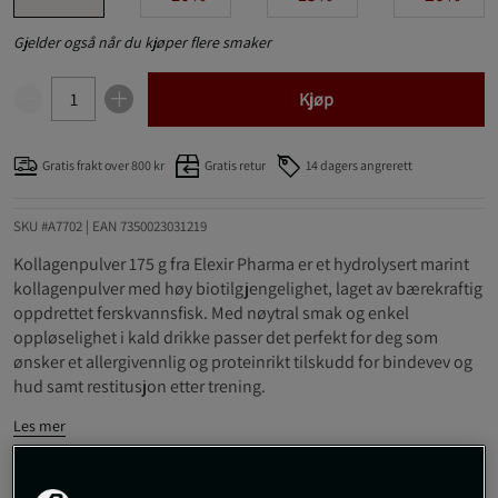
Gjelder også når du kjøper flere smaker
Kjøp
Gratis frakt over 800 kr
Gratis retur
14 dagers angrerett
SKU #A7702
| EAN
7350023031219
Kollagenpulver 175 g fra Elexir Pharma er et hydrolysert marint
kollagenpulver med høy biotilgjengelighet, laget av bærekraftig
oppdrettet ferskvannsfisk. Med nøytral smak og enkel
oppløselighet i kald drikke passer det perfekt for deg som
ønsker et allergivennlig og proteinrikt tilskudd for bindevev og
hud samt restitusjon etter trening.
Les mer