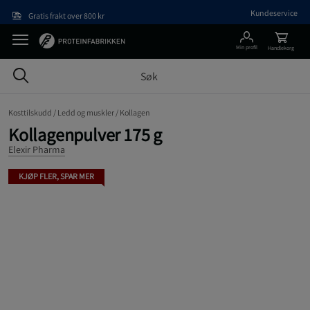
Hopp til hovedinnholdet
Kundeservice
Gratis frakt over 800 kr
Min profil
Handlekorg
Kosttilskudd /
Ledd og muskler /
Kollagen
Kollagenpulver 175 g
Elexir Pharma
KJØP FLER, SPAR MER