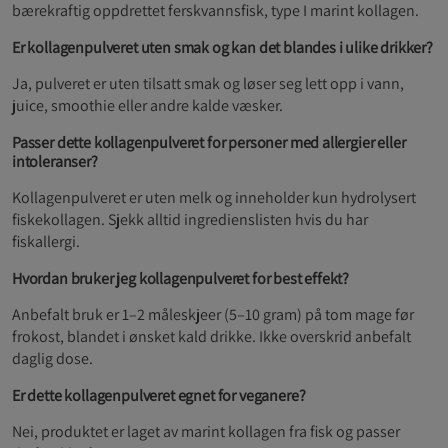
bærekraftig oppdrettet ferskvannsfisk, type I marint kollagen.
Er kollagenpulveret uten smak og kan det blandes i ulike drikker?
Ja, pulveret er uten tilsatt smak og løser seg lett opp i vann,
juice, smoothie eller andre kalde væsker.
Passer dette kollagenpulveret for personer med allergier eller
intoleranser?
Kollagenpulveret er uten melk og inneholder kun hydrolysert
fiskekollagen. Sjekk alltid ingredienslisten hvis du har
fiskallergi.
Hvordan bruker jeg kollagenpulveret for best effekt?
Anbefalt bruk er 1–2 måleskjeer (5–10 gram) på tom mage før
frokost, blandet i ønsket kald drikke. Ikke overskrid anbefalt
daglig dose.
Er dette kollagenpulveret egnet for veganere?
Nei, produktet er laget av marint kollagen fra fisk og passer