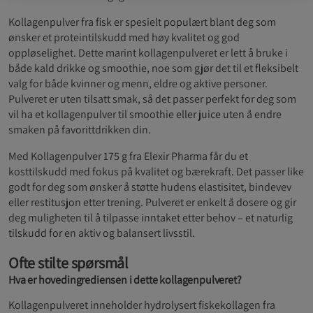
Kollagenpulver fra fisk er spesielt populært blant deg som
ønsker et proteintilskudd med høy kvalitet og god
oppløselighet. Dette marint kollagenpulveret er lett å bruke i
både kald drikke og smoothie, noe som gjør det til et fleksibelt
valg for både kvinner og menn, eldre og aktive personer.
Pulveret er uten tilsatt smak, så det passer perfekt for deg som
vil ha et kollagenpulver til smoothie eller juice uten å endre
smaken på favorittdrikken din.
Med Kollagenpulver 175 g fra Elexir Pharma får du et
kosttilskudd med fokus på kvalitet og bærekraft. Det passer like
godt for deg som ønsker å støtte hudens elastisitet, bindevev
eller restitusjon etter trening. Pulveret er enkelt å dosere og gir
deg muligheten til å tilpasse inntaket etter behov – et naturlig
tilskudd for en aktiv og balansert livsstil.
Ofte stilte spørsmål
Hva er hovedingrediensen i dette kollagenpulveret?
Kollagenpulveret inneholder hydrolysert fiskekollagen fra