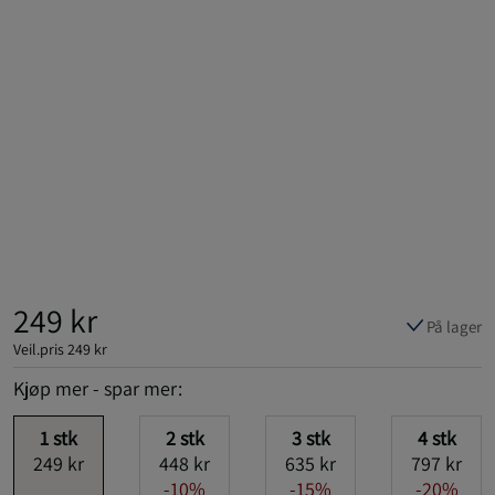
249 kr
På lager
Veil.pris
249 kr
Kjøp mer - spar mer:
1
stk
2
stk
3
stk
4
stk
249 kr
448 kr
635 kr
797 kr
-10%
-15%
-20%