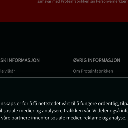
samsvar med Proteinfabrikken sin
Personvernerklæri
ISK INFORMASJON
ØVRIG INFORMASJON
le vilkår
Om Proteinfabrikken
gsvilkår
Gavekort
vernerklæring
Sitemap
gsvilkår
svilkår
nskapsler for å få nettstedet vårt til å fungere ordentlig, til
e
il sosiale medier og analysere trafikken vår. Vi deler også i
sjon om angrerett og reklamasjon
 våre partnere innenfor sosiale medier, reklame og analyse.
nnstillinger