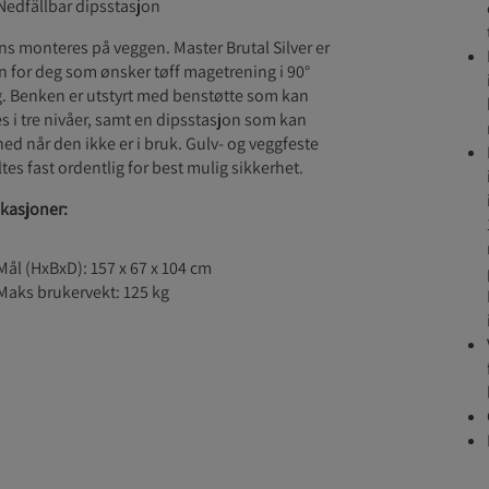
Nedfällbar dipsstasjon
s monteres på veggen. Master Brutal Silver er
 for deg som ønsker tøff magetrening i 90°
g. Benken er utstyrt med benstøtte som kan
es i tre nivåer, samt en dipsstasjon som kan
 ned når den ikke er i bruk. Gulv- og veggfeste
tes fast ordentlig for best mulig sikkerhet.
ikasjoner:
Mål (HxBxD): 157 x 67 x 104 cm
Maks brukervekt: 125 kg