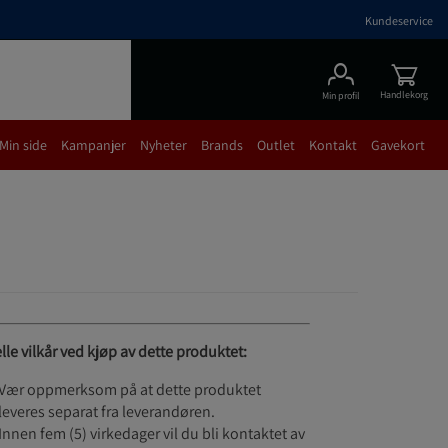
Kundeservice
Handlekorg
Min profil
Min side
Kampanjer
Nyheter
Brands
Outlet
Kontakt
Gavekort
lle vilkår ved kjøp av dette produktet:
Vær oppmerksom på at dette produktet
leveres separat fra leverandøren.
Innen fem (5) virkedager vil du bli kontaktet av