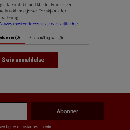
gst ta kontakt med Master Fitness ved
elle reklamasjoner. For skjema for
pportering,
//www.masterfitness.se/service/
klikk her
.
ldelser (0)
Spørsmål og svar (0)
Skriv anmeldelse
Abonner
ken lagrer e-postadressen min i