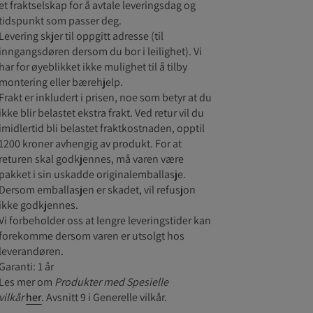
et fraktselskap for å avtale leveringsdag og
tidspunkt som passer deg.
Levering skjer til oppgitt adresse (til
inngangsdøren dersom du bor i leilighet). Vi
har for øyeblikket ikke mulighet til å tilby
montering eller bærehjelp.
Frakt er inkludert i prisen, noe som betyr at du
ikke blir belastet ekstra frakt. Ved retur vil du
imidlertid bli belastet fraktkostnaden, opptil
1200 kroner avhengig av produkt. For at
returen skal godkjennes, må varen være
pakket i sin uskadde originalemballasje.
Dersom emballasjen er skadet, vil refusjon
ikke godkjennes.
Vi forbeholder oss at lengre leveringstider kan
forekomme dersom varen er utsolgt hos
leverandøren.
Garanti: 1 år
Les mer om
Produkter med Spesielle
vilkår
her
. Avsnitt 9 i Generelle vilkår.