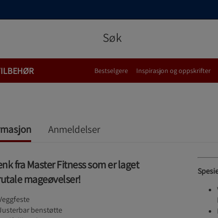
TILBEHØR
Bestselgere
Inspirasjon og oppskrifter
rmasjon
Anmeldelser
nk fra Master Fitness som er laget
Spesie
rutale mageøvelser!
Veggfeste
Justerbar benstøtte