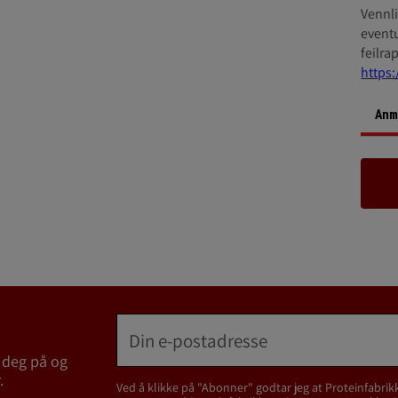
Vennli
eventu
feilra
https:
Anme
 deg på og
.
Ved å klikke på "Abonner" godtar jeg at Proteinfabrik