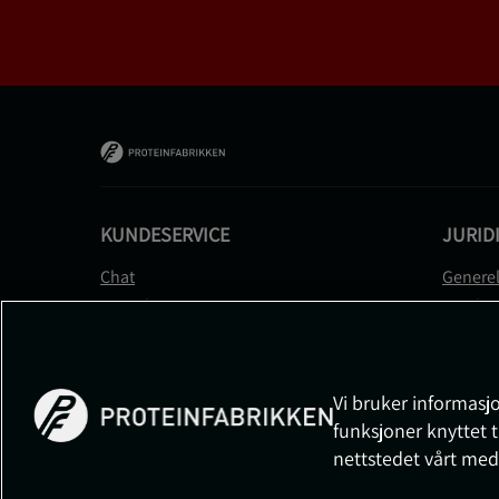
KUNDESERVICE
JURID
Chat
Generel
Kontakt
Betalin
Kontroller bestillingen
Person
Angre kjøp
Leverin
Reklamere
Medlem
Vi bruker informasjo
FAQ
Prisløft
funksjoner knyttet t
Informa
nettstedet vårt med
Cookiei