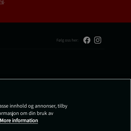
ng
.
Følg oss her:
passe innhold og annonser, tilby
nformasjon om din bruk av
More information