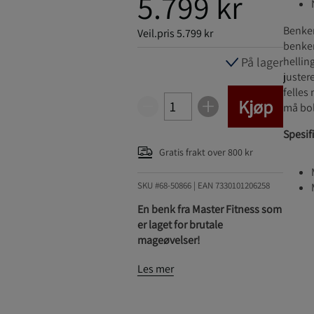
5.799 kr
Benken
Veil.pris
5.799 kr
benken
På lager
hellin
juster
felles
Kjøp
må bol
Spesif
Gratis frakt over 800 kr
SKU #68-50866
| EAN
7330101206258
En benk fra Master Fitness som
er laget for brutale
mageøvelser!
Les mer