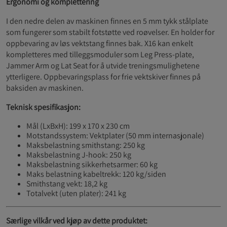
Ergonomi og komplettering
I den nedre delen av maskinen finnes en 5 mm tykk stålplate
som fungerer som stabilt fotstøtte ved roøvelser. En holder for
oppbevaring av løs vektstang finnes bak. X16 kan enkelt
kompletteres med tilleggsmoduler som Leg Press-plate,
Jammer Arm og Lat Seat for å utvide treningsmulighetene
ytterligere. Oppbevaringsplass for frie vektskiver finnes på
baksiden av maskinen.
Teknisk spesifikasjon:
Mål (LxBxH): 199 x 170 x 230 cm
Motstandssystem: Vektplater (50 mm internasjonale)
Maksbelastning smithstang: 250 kg
Maksbelastning J-hook: 250 kg
Maksbelastning sikkerhetsarmer: 60 kg
Maks belastning kabeltrekk: 120 kg/siden
Smithstang vekt: 18,2 kg
Totalvekt (uten plater): 241 kg
Særlige vilkår ved kjøp av dette produktet: