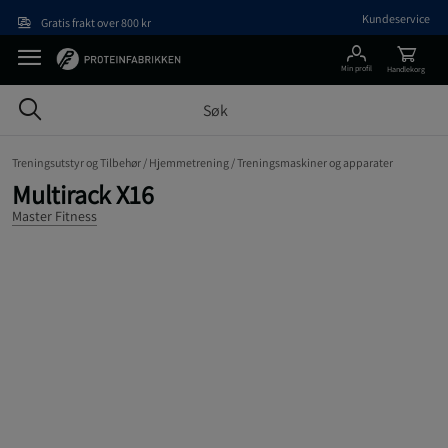
Hopp til hovedinnholdet
Kundeservice
Gratis frakt over 800 kr
Min profil
Handlekorg
Treningsutstyr og Tilbehør /
Hjemmetrening /
Treningsmaskiner og apparater
Multirack X16
Master Fitness