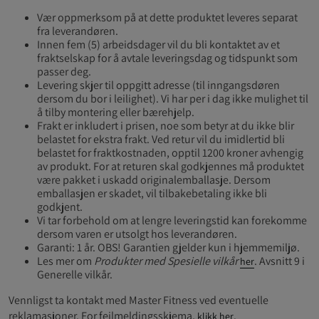
Vær oppmerksom på at dette produktet leveres separat
fra leverandøren.
Innen fem (5) arbeidsdager vil du bli kontaktet av et
fraktselskap for å avtale leveringsdag og tidspunkt som
passer deg.
Levering skjer til oppgitt adresse (til inngangsdøren
dersom du bor i leilighet). Vi har per i dag ikke mulighet til
å tilby montering eller bærehjelp.
Frakt er inkludert i prisen, noe som betyr at du ikke blir
belastet for ekstra frakt. Ved retur vil du imidlertid bli
belastet for fraktkostnaden, opptil 1200 kroner avhengig
av produkt. For at returen skal godkjennes må produktet
være pakket i uskadd originalemballasje. Dersom
emballasjen er skadet, vil tilbakebetaling ikke bli
godkjent.
Vi tar forbehold om at lengre leveringstid kan forekomme
dersom varen er utsolgt hos leverandøren.
Garanti: 1 år. OBS! Garantien gjelder kun i hjemmemiljø.
Les mer om
Produkter med Spesielle vilkår
. Avsnitt 9 i
her
Generelle vilkår.
Vennligst ta kontakt med Master Fitness ved eventuelle
reklamasjoner. For feilmeldingsskjema,
.
klikk her