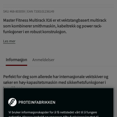
SKU #68-803059
| EAN
7330101236149
Master Fitness Multirack X16 er et vektstangbasert multirack
som kombinerer smithmaskin, kabeltrekk og power rack-
funksjoner i en robust konstruksjon.
Les mer
Informasjon
Anmeldelser
Perfekt for deg som allerede har internasjonale vektskiver og
søker en høy-kapasitetsmaskin med sikkerhetsfunksjoner i
toppklasse.
Bruker 50 mm internasjonale vektskiver for
motstandsbelastning.
Innebygd smithstang med imponerende maksbelastning
på 250 kg.
Vi bruker informasjonskapsler for å få nettstedet vårt til å fungere
ordentlig, tilpasse innhold og annonser, tilby funksjoner knyttet til