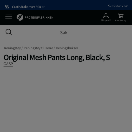
Hopp til hovedinnholdet
Kundeservice
Gratis frakt over 800 kr
Min profil
Handlekorg
Treningstøy /
Treningstøy til Herre /
Treningsbukser
Original Mesh Pants Long, Black, S
GASP