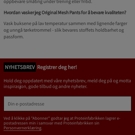
oppbevare småting under trening eller fritid.
Hvordan vasker jeg Original Mesh Pants for å bevare kvaliteten?
Vask buksene på lav temperatur sammen med lignende farger
og unngå tørketrommel - slik bevares stoffets holdbarhet og
passform.
NYHETSBREV
Registrer deg her!
Hold deg oppdatert med våre nyhetsbrev, meld deg på og motta
inspirasjon, gode tilbud og andre nyheter.
Ved å klikke på "Abonner" godtar jeg at Proteinfabrikken lagrer e-
postadressen min i samsvar med Proteinfabrikken sin
Personvernerklæring
.