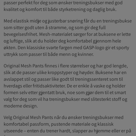
passer perfekt for deg som ønsker treningsbukser med god
kvalitet og komfort til både styrketrening og daglig bruk.
Med elastisk midje og justerbar snøring får du en treningsbukse
som sitter godt uten å stramme, og som gir deg full
bevegelsesfrihet. Mesh-materialet sørger for at buksene er lette
og luftige, slik at du holder deg komfortabel gjennom hele
økten. Den klassiske svarte fargen med GASP-logo gir et sporty
uttrykk som passer til både menn og kvinner.
Original Mesh Pants finnes i flere størrelser og har god lengde,
slik at de passer ulike kroppstyper og høyder. Buksene har en
avslappet stil og passer like godt til treningssenteret som til
hverdags eller fritidsaktiviteter. De er enkle å vaske og holder
formen selv etter gjentatt bruk, noe som gjør dem til et smart
valg for deg som vil ha treningsbukser med slitesterkt stoff og
moderne design.
Velg Original Mesh Pants når du ønsker treningsbukser med
komfortabel passform, pustende materiale og klassisk
utseende – enten du trener hardt, slapper av hjemme eller er på