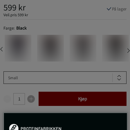
599 kr
På lager
Veil.pris
599 kr
Farge:
Black
Small
Kjøp
Gratis frakt over 800 kr
Gratis retur
14 dagers angrerett