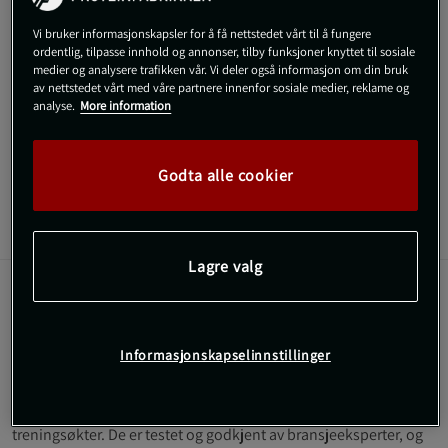
SKU #220854999R | EAN
7332576092053
Vi bruker informasjonskapsler for å få nettstedet vårt til å fungere
Original Mesh Pants fra GASP er slitesterke treningsbukser i lett
ordentlig, tilpasse innhold og annonser, tilby funksjoner knyttet til sosiale
og pustende mesh-materiale som gir optimal komfort og
medier og analysere trafikken vår. Vi deler også informasjon om din bruk
bevegelsesfrihet. Med elastisk midje, romslig passform og
av nettstedet vårt med våre partnere innenfor sosiale medier, reklame og
praktiske lommer passer de perfekt til både intensive økter og
analyse.
More information
avslappede dager.
Les mer
Godta alle cookier
Informasjon
Anmeldelser
(1)
Lagre valg
Beskrivelse
Original Mesh Pants Black fra GASP er treningsbukser for gym og
Informasjonskapselinnstillinger
fritid som kombinerer slitesterkt materiale med en komfortabel
og romslig passform. Buksene er laget i 100% polyester, noe
som gir god holdbarhet og pusteevne selv under intensive
treningsøkter. De er testet og godkjent av bransjeeksperter, og