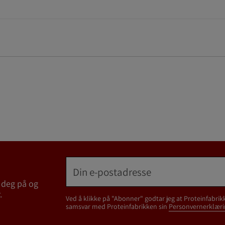
 deg på og
.
Ved å klikke på "Abonner" godtar jeg at Proteinfabrik
samsvar med Proteinfabrikken sin
Personvernerklæri