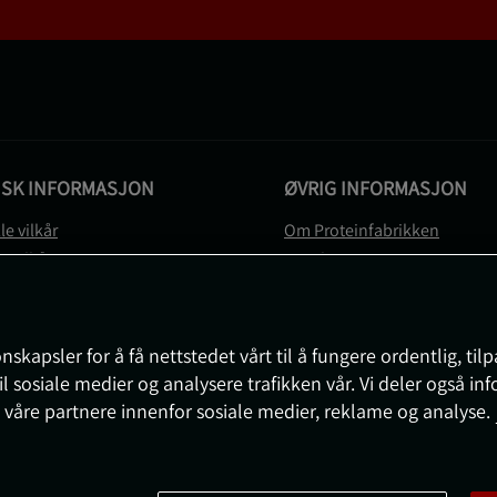
ISK INFORMASJON
ØVRIG INFORMASJON
le vilkår
Om Proteinfabrikken
gsvilkår
Gavekort
vernerklæring
Sitemap
gsvilkår
svilkår
nskapsler for å få nettstedet vårt til å fungere ordentlig, til
e
il sosiale medier og analysere trafikken vår. Vi deler også i
sjon om angrerett og reklamasjon
 våre partnere innenfor sosiale medier, reklame og analyse.
nnstillinger