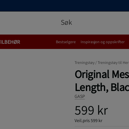
TILBEHØR
Bestselgere
Inspirasjon og oppskrifter
Treningstøy /
Treningstøy til Her
Original Me
Length, Blac
GASP
599 kr
Veil.pris
599 kr