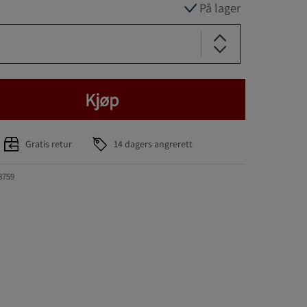
På lager
Kjøp
Gratis retur
14 dagers angrerett
8759