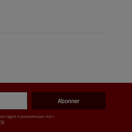
Abonner
ken lagrer e-postadressen min i
ng
.