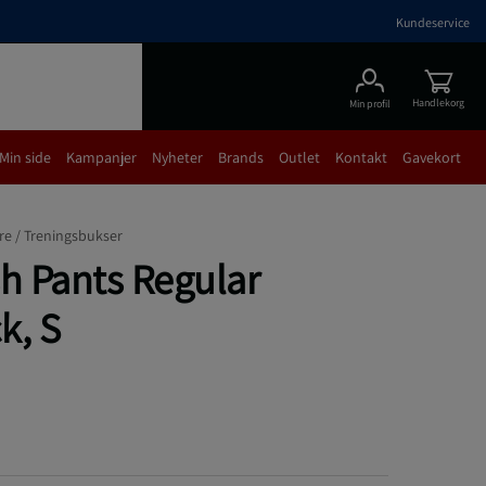
Kundeservice
Handlekorg
Min profil
Min side
Kampanjer
Nyheter
Brands
Outlet
Kontakt
Gavekort
re /
Treningsbukser
sh Pants Regular
k, S