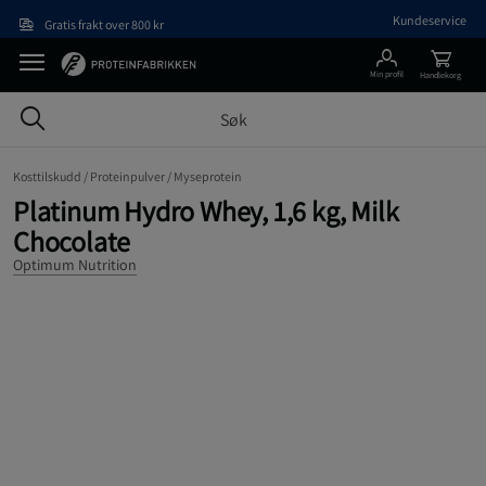
Hopp til hovedinnholdet
Kundeservice
Gratis frakt over 800 kr
Min profil
Handlekorg
Kosttilskudd /
Proteinpulver /
Myseprotein
Platinum Hydro Whey, 1,6 kg, Milk
Chocolate
Optimum Nutrition