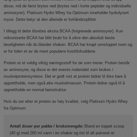
disse, må de først brytes ned (brytes ned i korte peptider og individuelle
aminosyrer). Platinum Hydro Whey fra Optimum inneholder hydrolysert
myse. Dette betyr at den allerede er forhåndssplittet.
I tillegg til dette tilsettes ekstra BCAA (forgrenede aminosyrer). Kun
mikroniserte BCAA har blitt brukt for å sikre den absolutt beste
løseligheten når du blander shaken. BCAA har knapt unnsluppet noen og
er for tiden et av de mest populære kosttilskuddene.
Protein er et veldig viktig næringsstoff for de som trener. Protein består
av aminosyrer, og disse er det eneste materialet som brukes i
muskelproteinsyntese. Det er godt vist at protein bidrar til ikke bare å
opprettholde, men også øke muskelmassen. Protein bidrar også til å
opprettholde en normal beinstruktur.
Hvis du ser etter et protein av høy kvalitet, velg Platinum Hydro Whey
fra Optimum.
Antall doser per pakke / bruksmengde:
Bland en toppet scoop
(40 g) med 260 ml vann i en shaker og rist til alt pulveret er