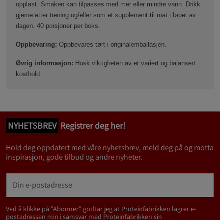
oppløst. Smaken kan tilpasses med mer eller mindre vann. Drikk
gjerne etter trening og/eller som et supplement til mat i løpet av
dagen. 40 porsjoner per boks.
Oppbevaring:
Oppbevares tørt i originalemballasjen.
Øvrig informasjon:
Husk viktigheten av et variert og balansert
kosthold
NYHETSBREV
Registrer deg her!
Hold deg oppdatert med våre nyhetsbrev, meld deg på og motta
inspirasjon, gode tilbud og andre nyheter.
Ved å klikke på "Abonner" godtar jeg at Proteinfabrikken lagrer e-
postadressen min i samsvar med Proteinfabrikken sin