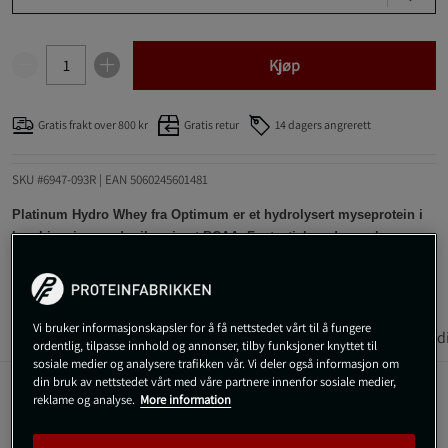
Kjøp
Gratis frakt over 800 kr
Gratis retur
14 dagers angrerett
SKU #6947-093R | EAN
5060245601481
Platinum Hydro Whey fra Optimum er et hydrolysert myseprotein i
kombinasjon med mikronisert BCAA. Fantastisk gode smaker.
Les mer
Vi bruker informasjonskapsler for å få nettstedet vårt til å fungere
Informasjon
Anmeldelser
Næringsinformasjon & ingred
(1)
ordentlig, tilpasse innhold og annonser, tilby funksjoner knyttet til
sosiale medier og analysere trafikken vår. Vi deler også informasjon om
din bruk av nettstedet vårt med våre partnere innenfor sosiale medier,
reklame og analyse.
More information
Platinum Hydro Whey fra Optimum er et hydrolysert
myseprotein i kombinasjon med mikronisert BCAA. Myse