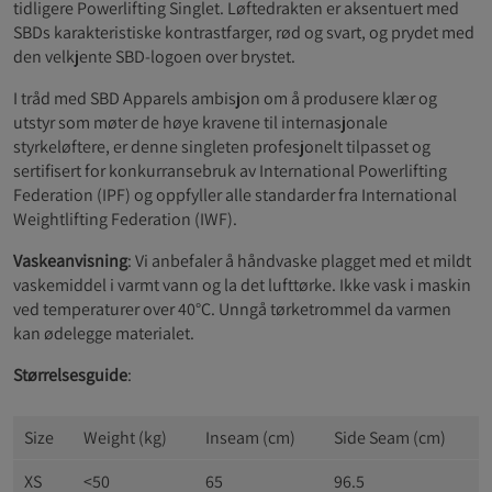
tidligere Powerlifting Singlet. Løftedrakten er aksentuert med
SBDs karakteristiske kontrastfarger, rød og svart, og prydet med
den velkjente SBD-logoen over brystet.
I tråd med SBD Apparels ambisjon om å produsere klær og
utstyr som møter de høye kravene til internasjonale
styrkeløftere, er denne singleten profesjonelt tilpasset og
sertifisert for konkurransebruk av International Powerlifting
Federation (IPF) og oppfyller alle standarder fra International
Weightlifting Federation (IWF).
Vaskeanvisning
: Vi anbefaler å håndvaske plagget med et mildt
vaskemiddel i varmt vann og la det lufttørke. Ikke vask i maskin
ved temperaturer over 40°C. Unngå tørketrommel da varmen
kan ødelegge materialet.
Størrelsesguide
:
Size
Weight (kg)
Inseam (cm)
Side Seam (cm)
XS
<50
65
96.5