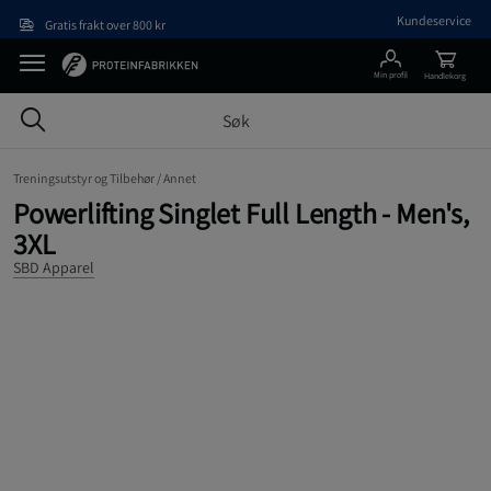
Hopp til hovedinnholdet
Kundeservice
Gratis frakt over 800 kr
Min profil
Handlekorg
Treningsutstyr og Tilbehør /
Annet
Powerlifting Singlet Full Length - Men's,
3XL
SBD Apparel