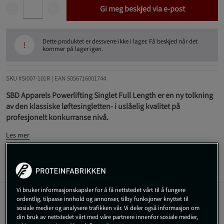
Gi meg beskjed via e-post
Dette produktet er dessverre ikke i lager. Få beskjed når det
!
kommer på lager igen.
SKU #SI007-101R | EAN
5056716001744
SBD Apparels Powerlifting Singlet Full Length er en ny tolkning
av den klassiske løftesingletten- i uslåelig kvalitet på
profesjonelt konkurranse nivå.
Les mer
Informasjon
Anmeldelser
Vi bruker informasjonskapsler for å få nettstedet vårt til å fungere
ordentlig, tilpasse innhold og annonser, tilby funksjoner knyttet til
Powerlifting Singlet Full Length er en ny versjon av SBDs
sosiale medier og analysere trafikken vår. Vi deler også informasjon om
komprimerende, robuste Powerlifting singlet - nå i en
din bruk av nettstedet vårt med våre partnere innenfor sosiale medier,