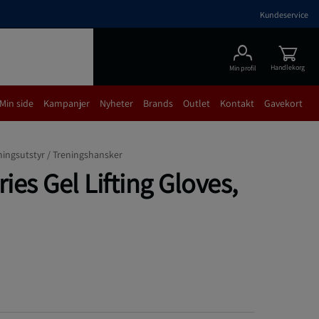
Kundeservice
Handlekorg
Min profil
Min side
Kampanjer
Nyheter
Brands
Outlet
Kontakt
Gavekort
ningsutstyr /
Treningshansker
es Gel Lifting Gloves,