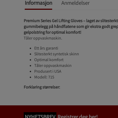
Informasjon
Anmeldelser
Premium Series Gel Lifting Gloves – laget av slitesterk
gummibelegg på håndflatene som gir ekstra godt grep
gelpolstring for optimal komfort!
Tåler oppvaskmaskin.
Ett års garanti
Slitesterkt syntetisk skinn
Optimal komfort
Tåler oppvaskmaskin
Produsert i USA
Modell: 715
Forklaring størrelser:
NYHETSBREV
Registrer deg her!