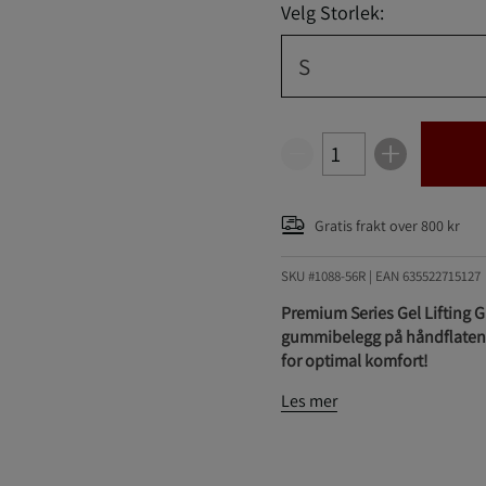
Velg Storlek:
S
Gratis frakt over 800 kr
SKU #1088-56R | EAN
635522715127
Premium Series Gel Lifting Gl
gummibelegg på håndflatene 
for optimal komfort!
Les mer