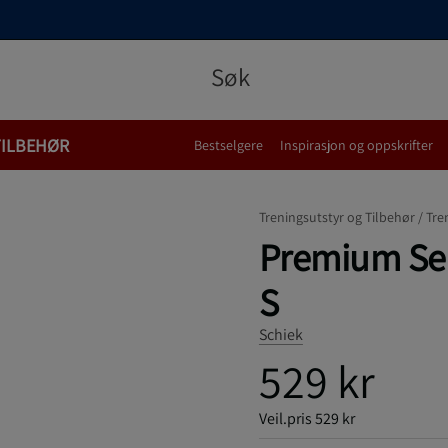
TILBEHØR
Bestselgere
Inspirasjon og oppskrifter
Treningsutstyr og Tilbehør /
Tre
Premium Seri
S
Schiek
529 kr
Veil.pris
529 kr