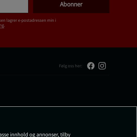
Abonner
ken lagrer e-postadressen min i
ng
.
Følg oss her:
passe innhold og annonser, tilby