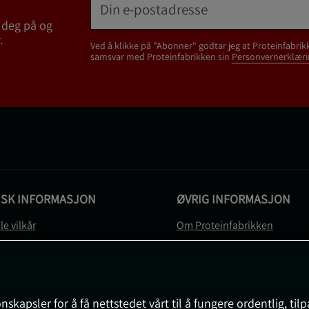
 deg på og
.
Ved å klikke på "Abonner" godtar jeg at Proteinfabrik
samsvar med Proteinfabrikken sin
Personvernerklæri
ISK INFORMASJON
ØVRIG INFORMASJON
le vilkår
Om Proteinfabrikken
gsvilkår
Gavekort
vernerklæring
Sitemap
gsvilkår
svilkår
nskapsler for å få nettstedet vårt til å fungere ordentlig, til