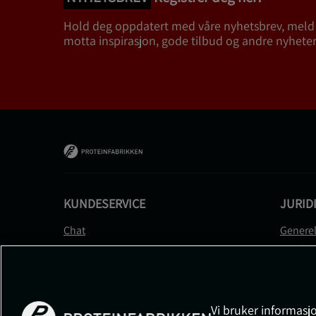
Hold deg oppdatert med våre nyhetsbrev, meld
motta inspirasjon, gode tilbud og andre nyheter
KUNDESERVICE
JURID
Chat
Generel
Kontakt
Betalin
Kontroller bestillingen
Person
Angre kjøp
Leverin
Reklamere
Medlem
Vi bruker informasjo