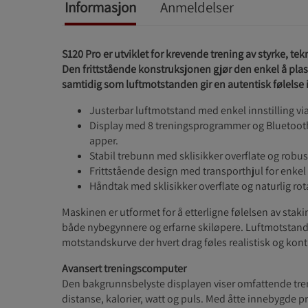
Informasjon
Anmeldelser
S120 Pro er utviklet for krevende trening av styrke, te
Den frittstående konstruksjonen gjør den enkel å plass
samtidig som luftmotstanden gir en autentisk følelse i
Justerbar luftmotstand med enkel innstilling via
Display med 8 treningsprogrammer og Bluetooth-
apper.
Stabil trebunn med sklisikker overflate og robus
Frittstående design med transporthjul for enkel 
Håndtak med sklisikker overflate og naturlig ro
Maskinen er utformet for å etterligne følelsen av stak
både nybegynnere og erfarne skiløpere. Luftmotstande
motstandskurve der hvert drag føles realistisk og kontr
Avansert treningscomputer
Den bakgrunnsbelyste displayen viser omfattende tre
distanse, kalorier, watt og puls. Med åtte innebygde 