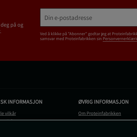
 deg på og
.
Ved å klikke på "Abonner" godtar jeg at Proteinfabrik
samsvar med Proteinfabrikken sin
Personvernerklæri
ISK INFORMASJON
ØVRIG INFORMASJON
le vilkår
Om Proteinfabrikken
gsvilkår
Gavekort
vernerklæring
Sitemap