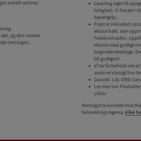
gen enkelt varieres
Levering skjer til oppg
leilighet). Vi har per i
bærehjelp.
Frakt er inkludert i pri
ering.
ekstra frakt. Vær oppme
t økt, og den smarte
fraktkostnaden, opptil
nder treningen.
returen skal godkjenn
originalemballasje. De
bli godkjent.
Vi tar forbehold om a
varen er utsolgt hos l
Garanti: 1 år. OBS! Ga
Les mer om
Produkter 
vilkår.
Vennligst ta kontakt med Mas
feilmeldingsskjema,
klikk he