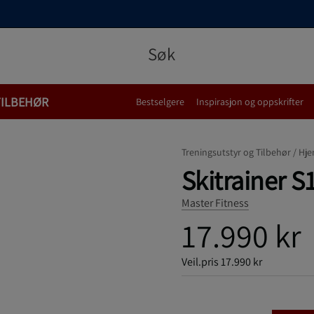
TILBEHØR
Bestselgere
Inspirasjon og oppskrifter
Treningsutstyr og Tilbehør /
Hje
Skitrainer S
Master Fitness
17.990 kr
Veil.pris
17.990 kr