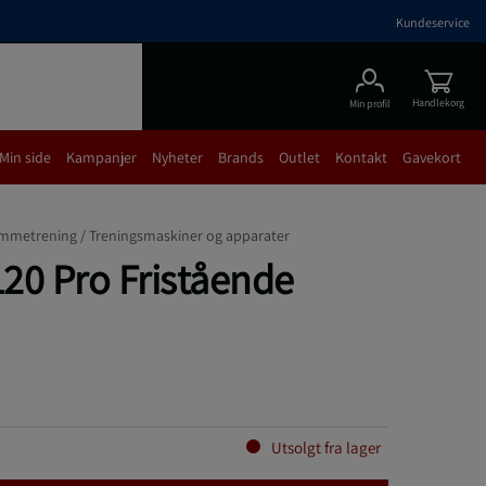
Kundeservice
Handlekorg
Min profil
Min side
Kampanjer
Nyheter
Brands
Outlet
Kontakt
Gavekort
mmetrening /
Treningsmaskiner og apparater
120 Pro Fristående
Utsolgt fra lager