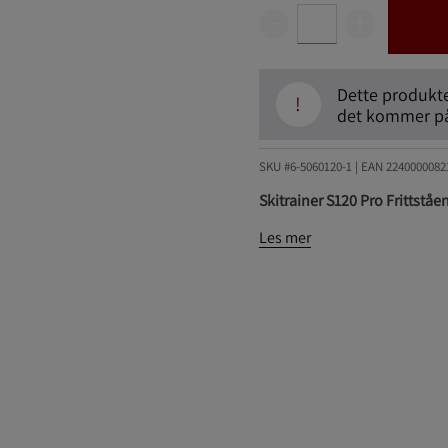
Dette produktet
!
det kommer på 
SKU #6-5060120-1
| EAN
2240000082
Ski­trainer S120 Pro Frittståe
Les mer