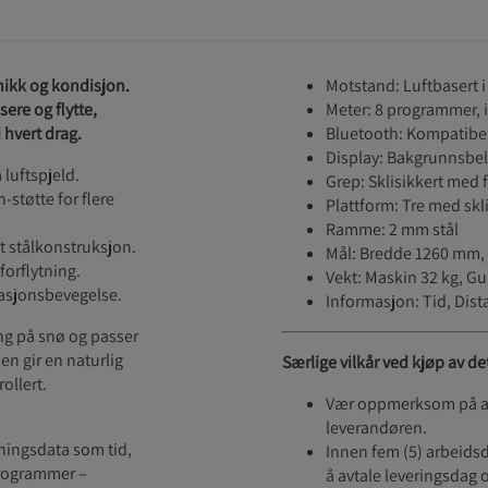
knikk og kondisjon.
Motstand: Luftbasert i
ere og flytte,
Meter: 8 programmer, 
 hvert drag.
Bluetooth: Kompatibe
Display: Bakgrunnsbel
 luftspjeld.
Grep: Sklisikkert med f
støtte for flere
Plattform: Tre med skl
Ramme: 2 mm stål
t stålkonstruksjon.
Mål: Bredde 1260 mm
forflytning.
Vekt: Maskin 32 kg, Gul
tasjonsbevegelse.
Informasjon: Tid, Dista
ing på snø og passer
n gir en naturlig
Særlige vilkår ved kjøp av de
ollert.
Vær oppmerksom på at 
leverandøren.
ningsdata som tid,
Innen fem (5) arbeidsda
programmer –
å avtale leveringsdag 