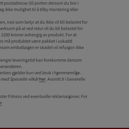
itt postadresse (til porten dersom du bor i
 dag ikke mulighet til å tilby montering eller
sen, noe som betyr at du ikke vil bli belastet for
rksom på at ved retur vil du bli belastet for
 1200 kroner avhengig av produkt. For at
es må produktet være pakket i uskadd
rsom emballasjen er skadet vil refusjon ikke
t lengre leveringstid kan forekomme dersom
everandøren.
rantien gjelder kun ved bruk i hjemmemiljø.
med Spesielle vilkår
her
. Avsnitt 9 i Generelle
ter Fitness ved eventuelle reklamasjoner. For
r
.