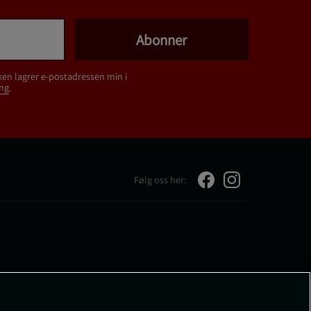
Abonner
ken lagrer e-postadressen min i
ng
.
Følg oss her: