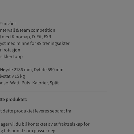
 9 nivåer
intervall & team competition
l med Kinomap, D-Fit, EXR
yst med minne for 99 treningsøkter
ri rotasjon
isikker topp
, Høyde 2186 mm, Dybde 590 mm
vstativ 15 kg
nse, Watt, Puls, Kalorier, Split
tte produktet:
dette produktet leveres separat fra
ger vil du bli kontaktet av et fraktselskap for
og tidspunkt som passer deg.