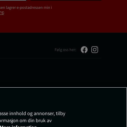
ken lagrer e-postadressen min i
ng
.
Følg oss her:
passe innhold og annonser, tilby
nformasjon om din bruk av