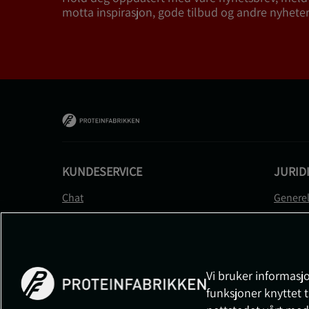
motta inspirasjon, gode tilbud og andre nyheter
KUNDESERVICE
JURID
Chat
Generel
Kontakt
Betalin
Kontroller bestillingen
Person
Angre kjøp
Leverin
Reklamere
Medlem
Vi bruker informasjo
FAQ
Prisløft
funksjoner knyttet t
Informa