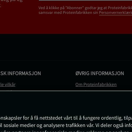
.
Ved å klikke på "Abonner" godtar jeg at Proteinfabrik
samsvar med Proteinfabrikken sin
Personvernerklæri
ISK INFORMASJON
ØVRIG INFORMASJON
le vilkår
Om Proteinfabrikken
gsvilkår
Gavekort
vernerklæring
Sitemap
gsvilkår
svilkår
nskapsler for å få nettstedet vårt til å fungere ordentlig, til
e
il sosiale medier og analysere trafikken vår. Vi deler også i
sjon om angrerett og reklamasjon