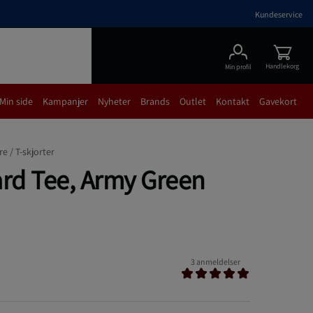
Kundeservice
Handlekorg
Min profil
Min side
Kampanjer
Nyheter
Brands
Outlet
Kontakt
Gavekort
re /
T-skjorter
ard Tee, Army Green
3 anmeldelser