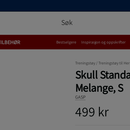
TILBEHØR
Bestselgere
Inspirasjon og oppskrifter
Treningstøy /
Treningstøy til Her
Skull Stand
Melange, S
GASP
499 kr