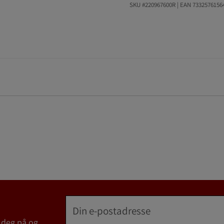
SKU #220967600R | EAN
7332576156
 deg på og