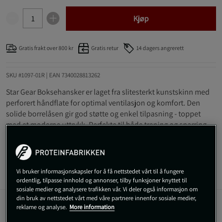
Kjøp
Gratis frakt over 800 kr
Gratis retur
14 dagers angrerett
SKU #1097-01R | EAN
7340028813262
Star Gear Boksehansker er laget fra slitesterkt kunstskinn med
perforert håndflate for optimal ventilasjon og komfort. Den
solide borrelåsen gir god støtte og enkel tilpasning - toppet
med et moderne uttrykk. Perfekte til både trening og sparring.
Les mer
Vi bruker informasjonskapsler for å få nettstedet vårt til å fungere
Informasjon
Anmeldelser
ordentlig, tilpasse innhold og annonser, tilby funksjoner knyttet til
sosiale medier og analysere trafikken vår. Vi deler også informasjon om
din bruk av nettstedet vårt med våre partnere innenfor sosiale medier,
reklame og analyse.
More information
Beskrivelse