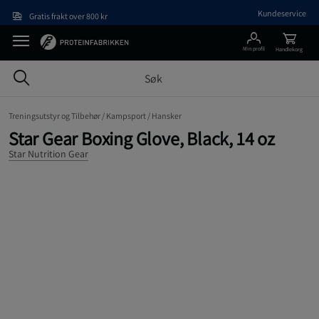
Hopp til hovedinnholdet
Kundeservice
Gratis frakt over 800 kr
Min profil
Handlekorg
Treningsutstyr og Tilbehør /
Kampsport /
Hansker
Star Gear Boxing Glove, Black, 14 oz
Star Nutrition Gear