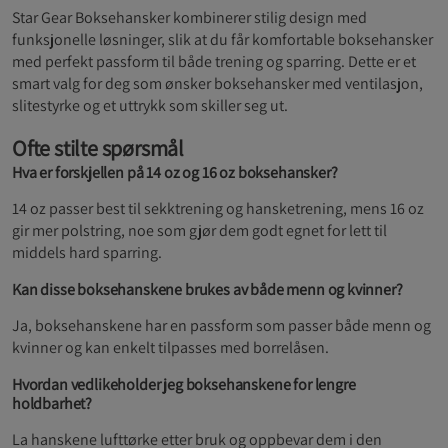
Star Gear Boksehansker kombinerer stilig design med
funksjonelle løsninger, slik at du får komfortable boksehansker
med perfekt passform til både trening og sparring. Dette er et
smart valg for deg som ønsker boksehansker med ventilasjon,
slitestyrke og et uttrykk som skiller seg ut.
Ofte stilte spørsmål
Hva er forskjellen på 14 oz og 16 oz boksehansker?
14 oz passer best til sekktrening og hansketrening, mens 16 oz
gir mer polstring, noe som gjør dem godt egnet for lett til
middels hard sparring.
Kan disse boksehanskene brukes av både menn og kvinner?
Ja, boksehanskene har en passform som passer både menn og
kvinner og kan enkelt tilpasses med borrelåsen.
Hvordan vedlikeholder jeg boksehanskene for lengre
holdbarhet?
La hanskene lufttørke etter bruk og oppbevar dem i den