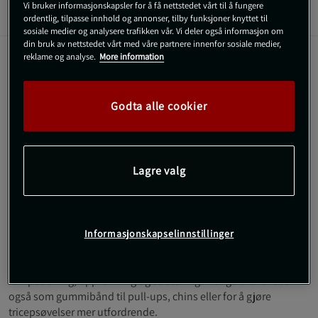
Vi bruker informasjonskapsler for å få nettstedet vårt til å fungere
Informasjon
Anmeldelser
ordentlig, tilpasse innhold og annonser, tilby funksjoner knyttet til
sosiale medier og analysere trafikken vår. Vi deler også informasjon om
din bruk av nettstedet vårt med våre partnere innenfor sosiale medier,
reklame og analyse.
More information
Beskrivelse
Gummibånd 4,5 – 79,5 kg fra Star Nutrition Gear er et elastisk
Godta alle cookier
bånd til styrketrening som gir deg progressiv motstand
gjennom hele bevegelsen. Treningsstrikken passer for både
nybegynnere og erfarne utøvere, og kan brukes til alt fra
oppvarming og rehabilitering til mobilitetstrening og tunge
Lagre valg
styrkeøvelser. Med flere ulike motstandsnivåer er det altså
mange muligheter.
Dette fleksible treningsbåndet er laget av 100% gummi og gir
deg mulighet til å trene hele kroppen, enten du ønsker
Informasjonskapselinnstillinger
motstandsbånd for hjemmetrening, funksjonell trening eller
gruppetimer. Gummibåndet egner seg godt til benøvelser,
rumpetrening, oppvarming og stretching. Mange bruker det
også som gummibånd til pull-ups, chins eller for å gjøre
tricepsøvelser mer utfordrende.