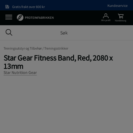
Hopp til hovedinnholdet
Kundeservice
Gratis frakt over 800 kr
Min profil
Handlekorg
Treningsutstyr og Tilbehør /
Treningsstrikker
Star Gear Fitness Band, Red, 2080 x
13mm
Star Nutrition Gear