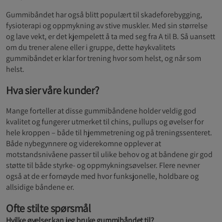
Gummibåndet har også blitt populært til skadeforebygging,
fysioterapi og oppmykning av stive muskler. Med sin størrelse
og lave vekt, er det kjempelett å ta med seg fra A til B. Så uansett
om du trener alene eller i gruppe, dette høykvalitets
gummibåndet er klar for trening hvor som helst, og når som
helst.
Hva sier våre kunder?
Mange forteller at disse gummibåndene holder veldig god
kvalitet og fungerer utmerket til chins, pullups og øvelser for
hele kroppen – både til hjemmetrening og på treningssenteret.
Både nybegynnere og viderekomne opplever at
motstandsnivåene passer til ulike behov og at båndene gir god
støtte til både styrke- og oppmykningsøvelser. Flere nevner
også at de er fornøyde med hvor funksjonelle, holdbare og
allsidige båndene er.
Ofte stilte spørsmål
Hvilke øvelser kan jeg bruke gummibåndet til?