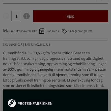
Kjøp
Gratis frakt over 800 kr
Gratis retur
14 dagers angrerett
SKU #1095-01R | EAN
7340028811718
Gummibånd 4,5 – 79,5 kg fra Star Nutrition Gear er en
treningsstrikk som gir deg progressiv motstand og allsidighet
nok til både styrketrening, oppvarming og rehabilitering. Laget
av 100% gummi og tilgjengelig i flere motstandsnivåer – passer
dette gummibåndet like godt til hjemmetrening som til tunge
løft og funksjonell trening på senteret. Et perfekt valg for deg
som ønsker et fleksibelt treningsbånd som tåler intensiv bruk
og gir mulighet til å utfordre hele kroppen.
Les mer