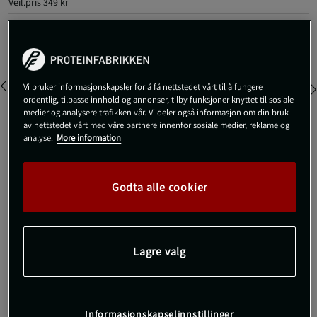
Veil.pris
349 kr
Farge:
Black
Vi bruker informasjonskapsler for å få nettstedet vårt til å fungere
ordentlig, tilpasse innhold og annonser, tilby funksjoner knyttet til sosiale
medier og analysere trafikken vår. Vi deler også informasjon om din bruk
av nettstedet vårt med våre partnere innenfor sosiale medier, reklame og
analyse.
More information
XS
Godta alle cookier
Kjøp
Gratis frakt over 800 kr
Gratis retur
14 dagers angrerett
Lagre valg
SKU #SNA2030-BLKR | EAN
7350132941867
Treningstanktopp i funksjonell og lett kvalitet som holder deg
Informasjonskapselinnstillinger