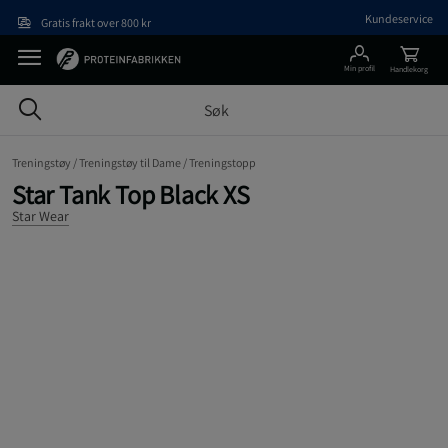
Hopp til hovedinnholdet
Kundeservice
Gratis frakt over 800 kr
Min profil
Handlekorg
Treningstøy /
Treningstøy til Dame /
Treningstopp
Star Tank Top Black XS
Star Wear