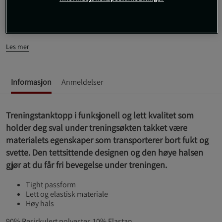
sval under treningsøkten takket være materialets egenskaper
som transporterer bort fukt og svette. Den tettsittende designen
og den høye halsen gjør at du får fri bevegelse under treningen.
Les mer
Informasjon
Anmeldelser
Treningstanktopp i funksjonell og lett kvalitet som
holder deg sval under treningsøkten takket være
materialets egenskaper som transporterer bort fukt og
svette. Den tettsittende designen og den høye halsen
gjør at du får fri bevegelse under treningen.
Tight passform
Lett og elastisk materiale
Høy hals
90% Resirkulert polyester, 10% Elastan