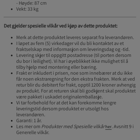
- Høyde: 87 cm
Vekt: 33 kg
Det gjelder spesielle vilkår ved kjøp av dette produktet:
Merk at dette produktet leveres separat fra leverandøren.
I løpet av fem (5) virkedager vil du bli kontaktet av et
fraktselskap med informasjon om leveringsdag og -tid.
Levering skjer til oppgitt postadresse (til porten dersom
du bor i leilighet). Vi har i øyeblikket ikke mulighet til å
tilby hjelp med montering eller bæring.
Frakt er inkludert i prisen, noe som innebærer at du ikke
får noen ekstraregning for den ekstra frakten. Merk at ved
retur blir du debitert for frakt, opptil 1200 kroner avhengig
av produkt. For at returen skal bli godkjent skal produktet
være pakket i uskadet originalemballasje.
Vi tar forbehold for at det kan forekomme lengre
leveringstid dersom produktet er utsolgt hos
leverandøren.
Garanti: 1 år.
Les mer om
Produkter med Spesielle vilkår
. Avsnitt 9 i
her
Generelle vilkår.