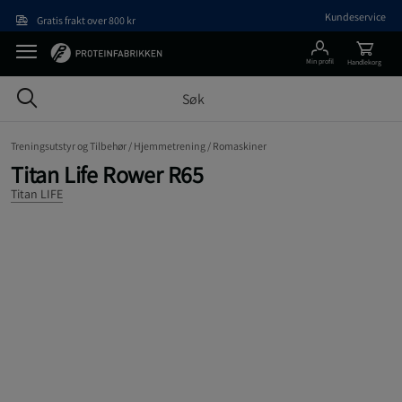
Hopp til hovedinnholdet
Kundeservice
Gratis frakt over 800 kr
Min profil
Handlekorg
Treningsutstyr og Tilbehør /
Hjemmetrening /
Romaskiner
Titan Life Rower R65
Titan LIFE