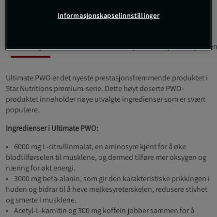
Les mer
Informasjonskapselinnstillinger
Informasjon
Anmeldelser
Næringsinformasjon & ingredien
Ultimate PWO er det nyeste prestasjonsfremmende produktet i
Star Nutritions premium-serie. Dette høyt doserte PWO-
produktet inneholder nøye utvalgte ingredienser som er svært
populære.
Ingredienser i Ultimate PWO:
• 6000 mg L-citrullinmalat, en aminosyre kjent for å øke
blodtilførselen til musklene, og dermed tilføre mer oksygen og
næring for økt energi.
• 3000 mg beta-alanin, som gir den karakteristiske prikkingen i
huden og bidrar til å heve melkesyreterskelen, redusere stivhet
og smerte i musklene.
• Acetyl-L-karnitin og 300 mg koffein jobber sammen for å