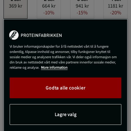
369 kr
664 kr
941 kr
1181 kr
-10%
-15%
-20%
Gjelder også når du kjøper flere smaker
Peach Pineapple
Utsolgt fra lager
Vi bruker informasjonskapsler for å få nettstedet vårt til å fungere
ordentlig, tilpasse innhold og annonser, tilby funksjoner knyttet til
sosiale medier og analysere trafikken vår. Vi deler også informasjon om
Gi meg beskjed via e-post
din bruk av nettstedet vårt med våre partnere innenfor sosiale medier,
reklame og analyse.
More information
Dette produktet er dessverre ikke i lager. Få beskjed når det
!
kommer på lager igen.
Godta alle cookier
SKU #5670R | EAN
7340028828969
Ultimate PWO er det nyeste prestasjonsfremmende produktet i
Lagre valg
Star Nutritions premium-serie. Dette høyt doserte PWO-
produktet inneholder nøye utvalgte ingredienser som er svært
populære.