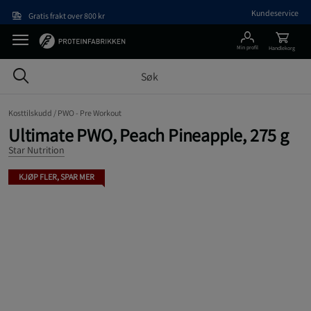
Hopp til hovedinnholdet
Kundeservice
Gratis frakt over 800 kr
Min profil
Handlekorg
Kosttilskudd /
PWO - Pre Workout
Ultimate PWO, Peach Pineapple, 275 g
Star Nutrition
KJØP FLER, SPAR MER