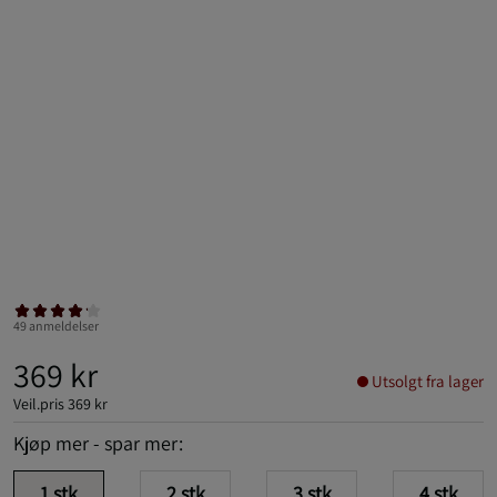
49 anmeldelser
369 kr
Utsolgt fra lager
Veil.pris
369 kr
Kjøp mer - spar mer:
1
stk
2
stk
3
stk
4
stk