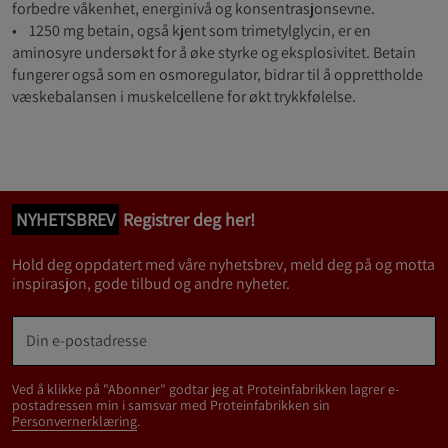
forbedre våkenhet, energinivå og konsentrasjonsevne.
• 1250 mg betain, også kjent som trimetylglycin, er en
aminosyre undersøkt for å øke styrke og eksplosivitet. Betain
fungerer også som en osmoregulator, bidrar til å opprettholde
væskebalansen i muskelcellene for økt trykkfølelse.
NYHETSBREV
Registrer deg her!
Hold deg oppdatert med våre nyhetsbrev, meld deg på og motta
inspirasjon, gode tilbud og andre nyheter.
Ved å klikke på "Abonner" godtar jeg at Proteinfabrikken lagrer e-
postadressen min i samsvar med Proteinfabrikken sin
Personvernerklæring
.