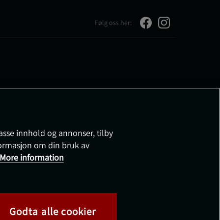
Følg oss her:
passe innhold og annonser, tilby
nformasjon om din bruk av
More information
Godta alle cookier