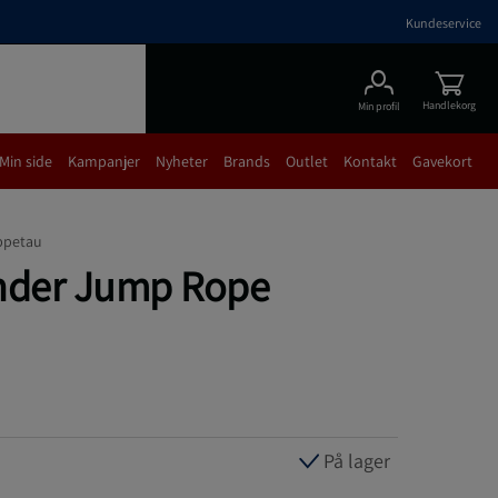
Kundeservice
Handlekorg
Min profil
Min side
Kampanjer
Nyheter
Brands
Outlet
Kontakt
Gavekort
ppetau
der Jump Rope
På lager