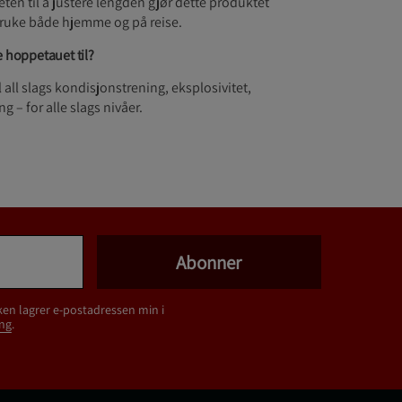
ten til å justere lengden gjør dette produktet
ruke både hjemme og på reise.
e hoppetauet til?
all slags kondisjonstrening, eksplosivitet,
g – for alle slags nivåer.
Abonner
ken lagrer e-postadressen min i
ng
.