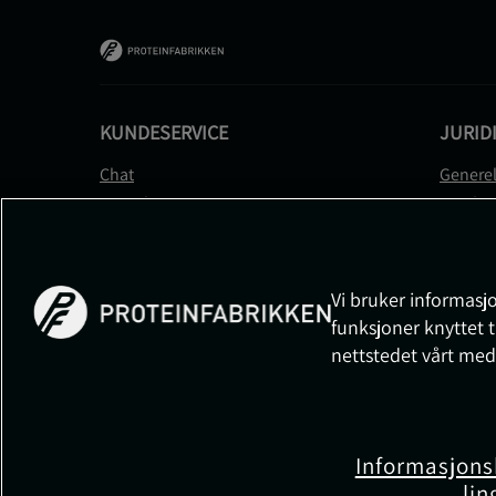
KUNDESERVICE
JURID
Chat
Generel
Kontakt
Betalin
Kontroller bestillingen
Person
Angre kjøp
Leverin
Reklamere
Medlem
Vi bruker informasjo
FAQ
Prisløft
funksjoner knyttet t
Informa
nettstedet vårt med
Cookiei
Informasjons
lin