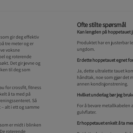
Ofte stilte spørsmål
Kan lengden på hoppetauet ju
som gir deg effektiv
Produktet har en justerbar 
på tre meter og er
ungdom.
tive voksne
bel og roterende
Er dette hoppetauet egnet fo
økt. Det gir jevne og
nken til deg som
Ja, dette ultralette tauet 
håndtak, noe som gjør det mi
annen kondisjonstrening.
for crossfit, fitness
kelt å ta med på
Hvilket underlag bør jeg bru
reningssenteret. Så
For å bevare metallkabelen 
 – alt i ett og samme
gulvflater.
Er hoppetauet enkelt å ta med
som er midt i blinken
 De roterende