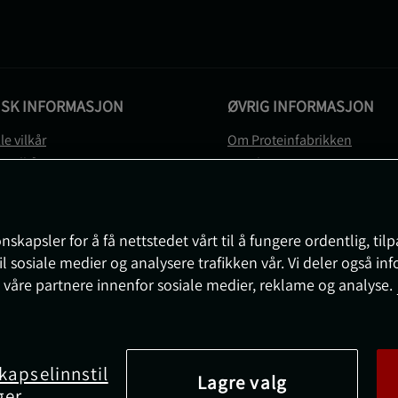
ISK INFORMASJON
ØVRIG INFORMASJON
le vilkår
Om Proteinfabrikken
gsvilkår
Gavekort
vernerklæring
Sitemap
gsvilkår
svilkår
nskapsler for å få nettstedet vårt til å fungere ordentlig, til
e
il sosiale medier og analysere trafikken vår. Vi deler også i
sjon om angrerett og reklamasjon
 våre partnere innenfor sosiale medier, reklame og analyse.
nnstillinger
kapselinnstil
Lagre valg
ger