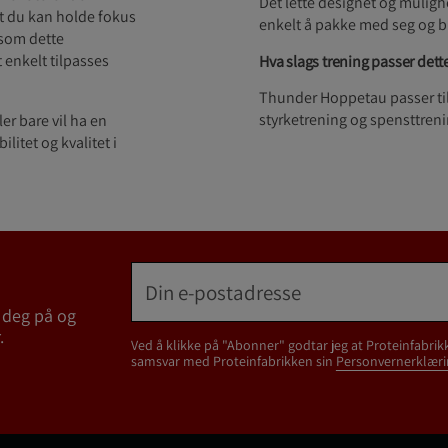
Det lette designet og mulighe
at du kan holde fokus
enkelt å pakke med seg og b
rsom dette
enkelt tilpasses
Hva slags trening passer dett
Thunder Hoppetau passer til 
styrketrening og spensttrenin
er bare vil ha en
litet og kvalitet i
 deg på og
.
Ved å klikke på "Abonner" godtar jeg at Proteinfabrik
samsvar med Proteinfabrikken sin
Personvernerklæri