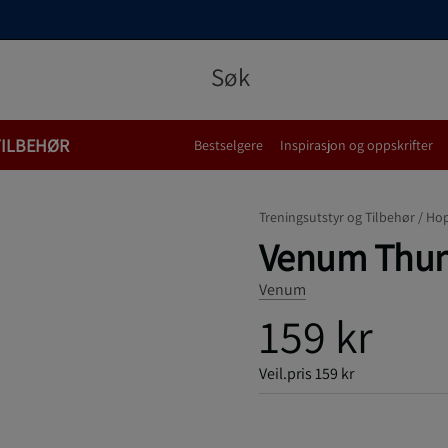
TILBEHØR
Bestselgere
Inspirasjon og oppskrifter
Treningsutstyr og Tilbehør /
Ho
Venum Thun
Venum
159 kr
Veil.pris
159 kr