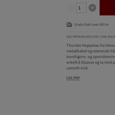
Gratis frakt over 800 kr
SKU #VENUM-04213-001
| EAN
3611
Thunder Hoppetau fra Venum 
metallkabel og roterende hån
kondisjons- og spensttrenin
enkelt å tilpasse og ta med på
uansett nivå.
Les mer