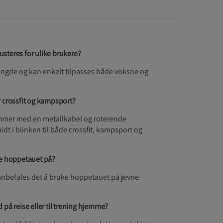
steres for ulike brukere?
lengde og kan enkelt tilpasses både voksne og
r crossfit og kampsport?
kommer med en metallkabel og roterende
dt i blinken til både crossfit, kampsport og
ke hoppetauet på?
anbefales det å bruke hoppetauet på jevne
 på reise eller til trening hjemme?