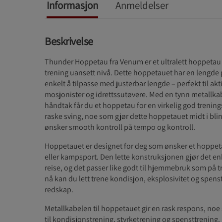
Informasjon
Anmeldelser
Beskrivelse
Thunder Hoppetau fra Venum er et ultralett hoppetau 
trening uansett nivå. Dette hoppetauet har en lengde 
enkelt å tilpasse med justerbar lengde – perfekt til ak
mosjonister og idrettssutøvere. Med en tynn metallka
håndtak får du et hoppetau for en virkelig god trenings
raske sving, noe som gjør dette hoppetauet midt i bli
ønsker smooth kontroll på tempo og kontroll.
Hoppetauet er designet for deg som ønsker et hoppetau 
eller kampsport. Den lette konstruksjonen gjør det en
reise, og det passer like godt til hjemmebruk som på t
nå kan du lett trene kondisjon, eksplosivitet og spenst
redskap.
Metallkabelen til hoppetauet gir en rask respons, noe 
til kondisjonstrening, styrketrening og spensttrening.